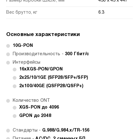
Размер коробки ШхВхГ, мм
430 x 43 x 447
Вес брутто, кг
6.3
Основные характеристики
10G-PON
Производительность -
300 Гбит/с
Интерфейсы
16хXGS-PON/GPON
2х25/10/1GE (SFP28/SFP+/SFP)
2х100/40GE (QSFP28/QSFP+)
Количество ONT
XGS-PON до 4096
GPON до 2048
Стандарты -
G.988/G.984.x/TR-156
Питание -
AC/DC, 2 сменных БП