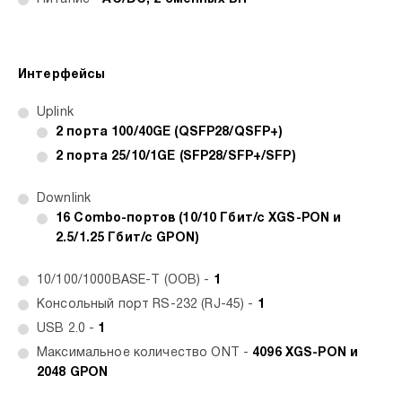
Интерфейсы
Uplink
2 порта 100/40GE (QSFP28/QSFP+)
2 порта 25/10/1GE (SFP28/SFP+/SFP)
Downlink
16 Сombo-портов (10/10 Гбит/с XGS-PON и
2.5/1.25 Гбит/с GPON)
10/100/1000BASE-T (ООВ) -
1
Консольный порт RS-232 (RJ-45) -
1
USB 2.0 -
1
Максимальное количество ONT -
4096 XGS-PON и
2048 GPON