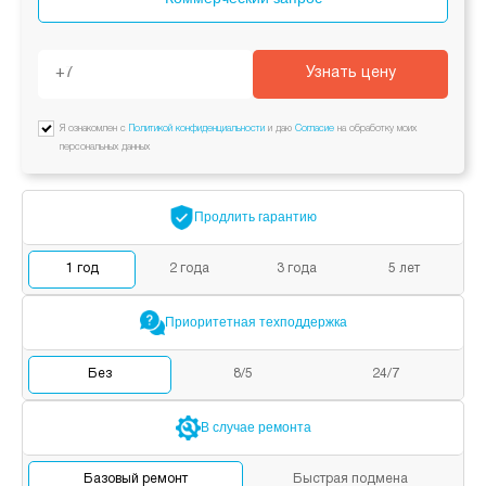
Узнать цену
Я ознакомлен с
Политикой конфиденциальности
и даю
Согласие
на обработку моих
персональных данных
Продлить
гарантию
1
год
2
года
3
года
5
лет
Приоритетная
техподдержка
Без
8/5
24/7
В случае
ремонта
Базовый
ремонт
Быстрая
подмена