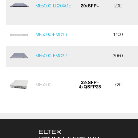
ME5000-LC20XGE
20
x
SFP+
200
ME5000-FMC16
1400
ME5000-FMC32
3060
32
x
SFP+
ME5200
720
4
x
QSFP28