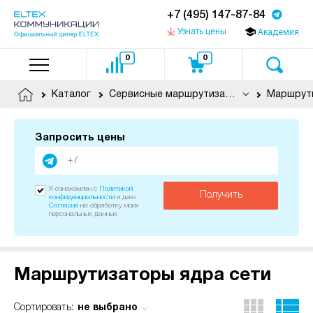
+7 (495) 147-87-84
Узнать цены
Академия
0
0
Каталог
Сервисные маршрутизаторы
Маршрути
Запросить цены
Я ознакомлен с
Политикой
Получить
конфиденциальности
и даю
Согласие
на обработку моих
персональных данных
Маршрутизаторы ядра сети
не выбрано
Сортировать: