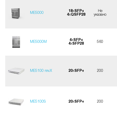
18
x
SFP+
Не
МE5000
4
x
QSFP28
указано
4
x
SFP+
ME5000M
560
4
x
SFP28
ME5100 rev.X
20
x
SFP+
200
ME5100S
20
x
SFP+
200