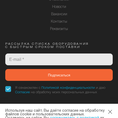
Новости
Вакансии
Контакты
Реквизиты
РАССЫЛКА СПИСКА ОБОРУДОВАНИЯ
С БЫСТРЫМ СРОКОМ ПОСТАВКИ
Подписаться
Я ознакомлен с
Политикой конфиденциальности
и даю
Согласие
на обработку моих персональных данных
Используя наш сайт, Вы даёте согласие на обработку
«Элтекс Коммуникации» - официальный дилер завода ELTEX. © 2013—
файлов cookie и пользовательских данных.