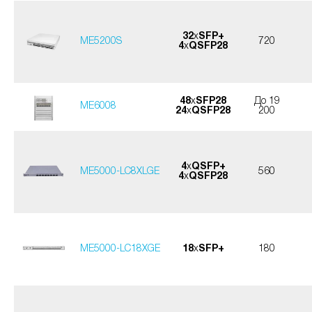
32
x
SFP+
ME5200S
720
4
x
QSFP28
48
x
SFP28
До 19
ME6008
24
x
QSFP28
200
4
x
QSFP+
ME5000-LC8XLGE
560
4
x
QSFP28
ME5000-LC18XGE
18
x
SFP+
180