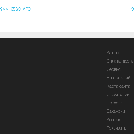
.9мм_65SC_APC
З
Каталог
Оплата, доста
Сервис
База знаний
Карта сайта
О компании
Новости
Вакансии
Контакты
Реквизиты