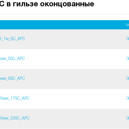
C в гильзе оконцованные
Це
.9_1м_SC_APC
З
9мм_5SC_APC
З
9мм_9SC_APC
З
.9мм_17SC_APC
З
.9мм_33SC_APC
З