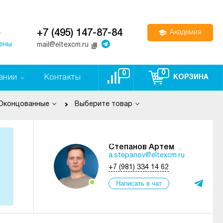
+7 (495) 147-87-84
Академия
цены
mail@eltexcm.ru
0
0
ании
Контакты
КОРЗИНА
Оконцованные
Выберите товар
Степанов Артем
a.stepanov@eltexcm.ru
+7 (981) 334 14 62
Написать в чат