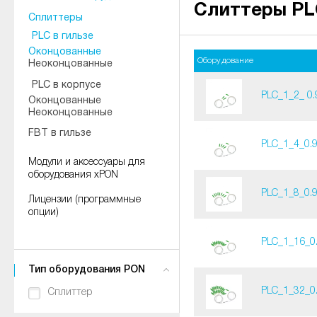
Слиттеры PL
Сплиттеры
PLC в гильзе
Оконцованные
Оборудование
Неоконцованные
PLC в корпусе
PLC_1_2_ 0
Оконцованные
Неоконцованные
FBT в гильзе
PLC_1_4_0.
Модули и аксессуары для
оборудования xPON
PLC_1_8_0.
Лицензии (программные
опции)
PLC_1_16_0
Тип оборудования PON
PLC_1_32_0
Сплиттер