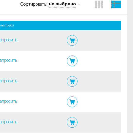
не выбрано
Сортировать:
на (руб.)
апросить
апросить
апросить
апросить
апросить