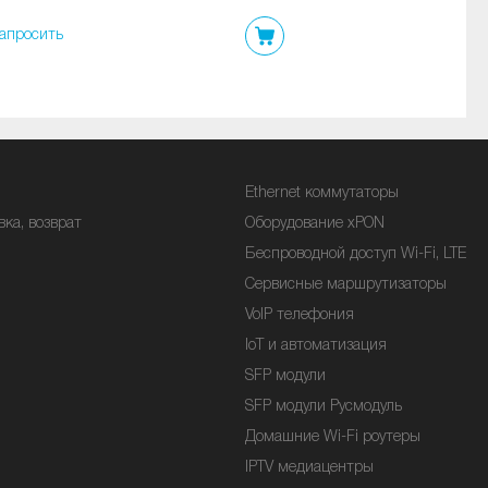
апросить
Ethernet коммутаторы
вка, возврат
Оборудование xPON
Беспроводной доступ Wi-Fi, LTE
Сервисные маршрутизаторы
VoIP телефония
IoT и автоматизация
SFP модули
SFP модули Русмодуль
Домашние Wi-Fi роутеры
IPTV медиацентры