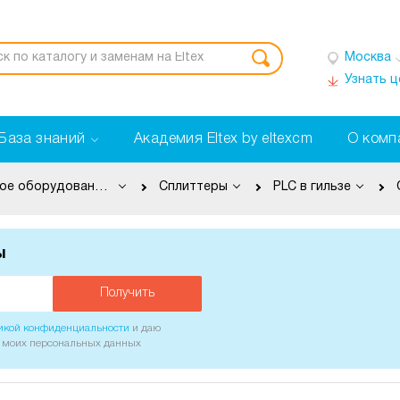
Москва
Узнать 
База знаний
Академия Eltex by eltexcm
О комп
Пассивное оборудование PON
Сплиттеры
PLC в гильзе
ы
Получить
икой конфиденциальности
и даю
у моих персональных данных