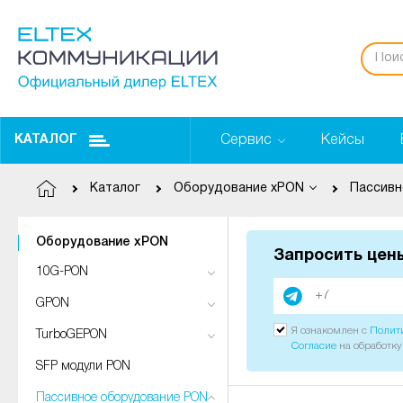
Сервис
Кейсы
КАТАЛОГ
Каталог
Оборудование xPON
Оборудование xPON
Запросить цен
10G-PON
GPON
Я ознакомлен с
Полит
TurboGEPON
Согласие
на обработк
SFP модули PON
Пассивное оборудование PON