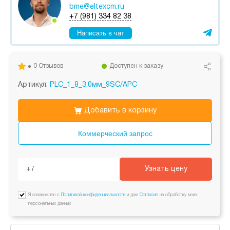
bme@eltexcm.ru
+7 (981) 334 82 38
Написать в чат
0 Отзывов
Доступен к заказу
Артикул:
PLC_1_8_3.0мм_9SC/APC
Добавить в корзину
Коммерческий запрос
Узнать цену
Я ознакомлен с
Политикой конфиденциальности
и даю
Согласие
на обработку моих
персональных данных