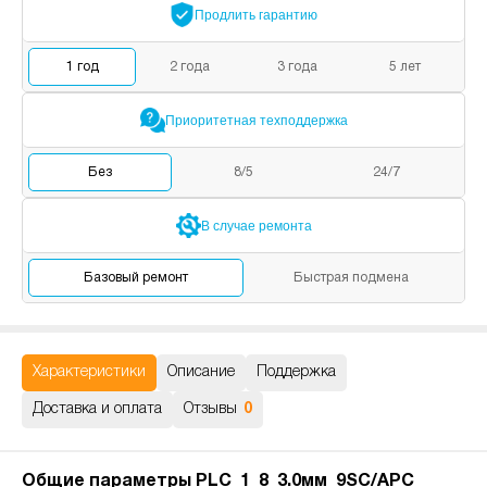
Продлить
гарантию
1
год
2
года
3
года
5
лет
Приоритетная
техподдержка
Без
8/5
24/7
В случае
ремонта
Базовый
ремонт
Быстрая
подмена
Характеристики
Описание
Поддержка
Доставка и оплата
Отзывы
0
Общие параметры PLC_1_8_3.0мм_9SC/APC