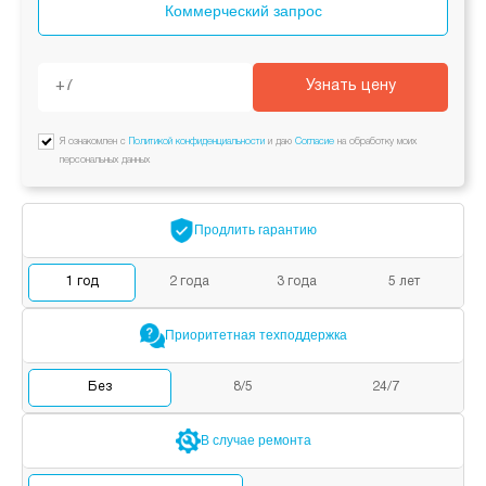
Коммерческий запрос
Узнать цену
Я ознакомлен с
Политикой конфиденциальности
и даю
Согласие
на обработку моих
персональных данных
Продлить
гарантию
1
год
2
года
3
года
5
лет
Приоритетная
техподдержка
Без
8/5
24/7
В случае
ремонта