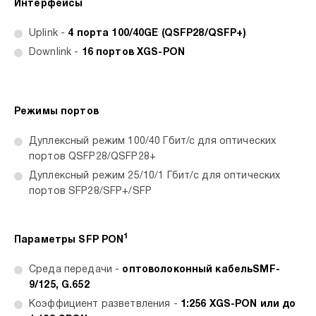
Интерфейсы
Uplink -
4 порта 100/40GE (QSFP28/QSFP+)
Downlink -
16 портов XGS-PON
Режимы портов
Дуплексный режим 100/40 Гбит/с для оптических
портов QSFP28/QSFP28+
Дуплексный режим 25/10/1 Гбит/c для оптических
портов SFP28/SFP+/SFP
1
Параметры SFP PON
Среда передачи -
оптоволоконный кабельSMF-
9/125, G.652
Коэффициент разветвления -
1:256 XGS-PON или до