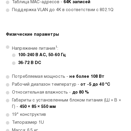
Таблица MAC-адресов -
64К записей
Поддержка VLAN до 4К в соответствии с 802.1Q
Физические параметры
1
Напряжение питания
:
100-240 В AC, 50-60 Гц
36-72 В DC
Потребляемая мощность -
не более 108 Вт
Рабочий диапазон температур -
от -5 до 40 °C
Относительная влажность -
до 80 %
Габариты с установленным блоком питания (Ш × В ×
Г) -
450 × 85 × 550 мм
19" конструктив
Типоразмер 1U
Масса: 6,5 кг