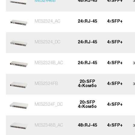
MES2448B
48
x
RJ-45
4
x
SFP+
MES2324_AC
24
x
RJ-45
4
x
SFP+
MES2324_DC
24
x
RJ-45
4
x
SFP+
MES2324B_AC
24
x
RJ-45
4
x
SFP+
20
x
SFP
MES2324FB
4
x
SFP+
4
x
Комбо
20
x
SFP
MES2324F_DC
4
x
SFP+
4
x
Комбо
MES2348B_AC
48
x
RJ-45
4
x
SFP+