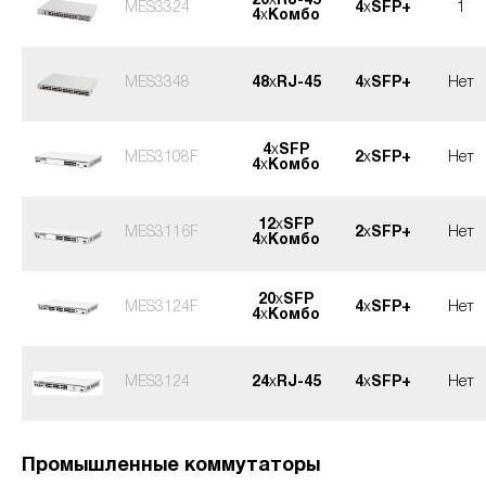
20
x
RJ-45
MES3324
4
x
SFP+
1
4
x
Комбо
MES3348
48
x
RJ-45
4
x
SFP+
Нет
4
x
SFP
MES3108F
2
x
SFP+
Нет
4
x
Комбо
12
x
SFP
MES3116F
2
x
SFP+
Нет
4
x
Комбо
20
x
SFP
MES3124F
4
x
SFP+
Нет
4
x
Комбо
MES3124
24
x
RJ-45
4
x
SFP+
Нет
Промышленные коммутаторы