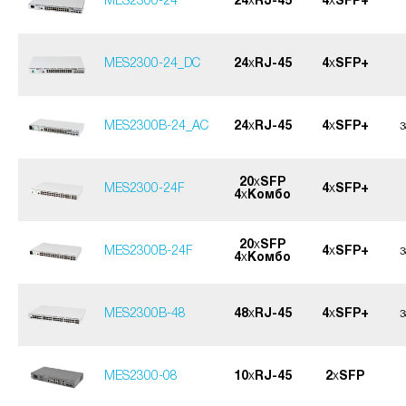
MES2300-24
24
x
RJ-45
4
x
SFP+
MES2300-24_DC
24
x
RJ-45
4
x
SFP+
MES2300B-24_AC
24
x
RJ-45
4
x
SFP+
20
x
SFP
MES2300-24F
4
x
SFP+
4
x
Комбо
20
x
SFP
MES2300B-24F
4
x
SFP+
4
x
Комбо
MES2300B-48
48
x
RJ-45
4
x
SFP+
MES2300-08
10
x
RJ-45
2
x
SFP