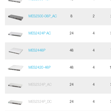
MES2300-08P_AC
8
2
MES2424P AC
24
4
MES2448P
48
4
MES2420-48P
48
4
MES2324P_AC
24
4
MES2324P_DC
24
4