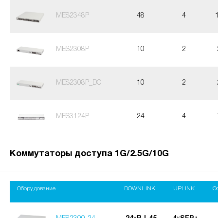
MES2348P
48
4
MES2308P
10
2
MES2308P_DC
10
2
MES3124P
24
4
Коммутаторы доступа 1G/2.5G/10G
Оборудование
DOWNLINK
UPLINK
О