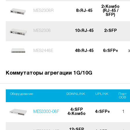
2
x
Комбо
MES2308R
8
x
RJ-45
(RJ-45 /
SFP)
MES2308
10
x
RJ-45
2
x
SFP
MES2448E
48
x
RJ-45
6
x
SFP+
Коммутаторы агрегации 1G/10G
Оборудование
DOWNLINK
UPLINK
Порт
OOB
4
x
SFP
MES3300-08F
4
x
SFP+
1
4
x
Комбо
12
x
SFP