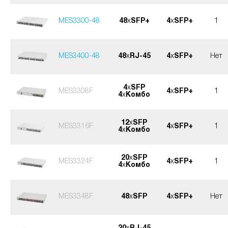
MES3300-48
48
x
SFP+
4
x
SFP+
1
MES3400-48
48
x
RJ-45
4
x
SFP+
Нет
4
x
SFP
MES3308F
4
x
SFP+
1
4
x
Комбо
12
x
SFP
MES3316F
4
x
SFP+
1
4
x
Комбо
20
x
SFP
MES3324F
4
x
SFP+
1
4
x
Комбо
MES3348F
48
x
SFP
4
x
SFP+
Нет