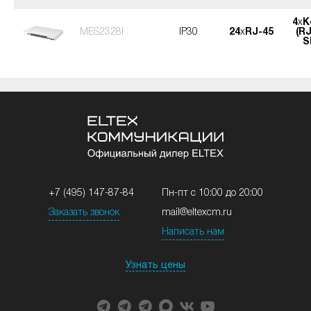
4
x
К
MES2328I
IP30
24
x
RJ-45
(RJ
S
+7 (495) 147-87-84
Пн-пт с 10:00 до 20:00
Заказать звонок
mail@eltexcm.ru
Написать нам
Узнать цены