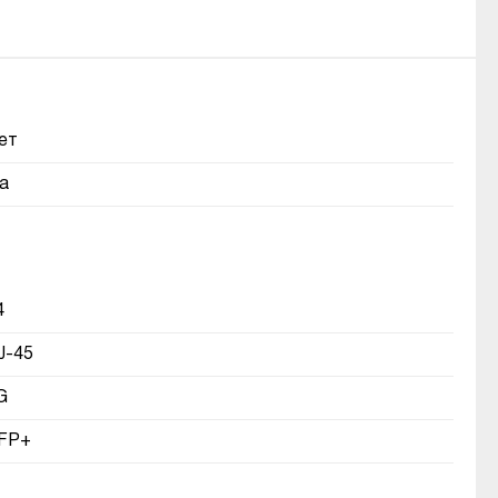
ет
а
4
J-45
G
FP+