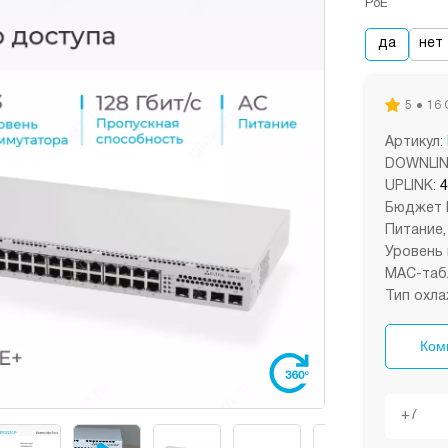
PoE
да
нет
5
16 
Артикул:
DOWNLIN
UPLINK:
4
Бюджет P
Питание,
Уровень 
MAC-таб
Тип охла
Ком