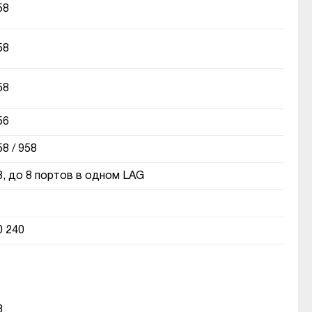
58
58
58
56
58 / 958
8, до 8 портов в одном LAG
0 240
3