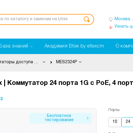
Москва
Узнать 
База знаний
Академия Eltex by eltexcm
О комп
Коммутаторы доступа PoE
MES2324P
 | Коммутатор 24 порта 1G с PoE, 4 пор
22
Порты
Бесплатное
тестирование
10
24