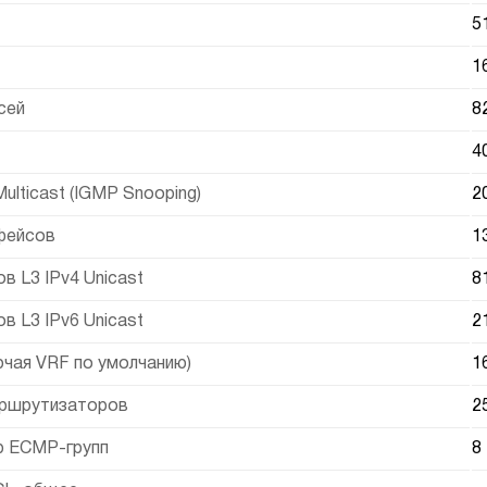
5
1
сей
8
4
ulticast (IGMP Snooping)
2
фейсов
1
 L3 IPv4 Unicast
8
 L3 IPv6 Unicast
2
ючая VRF по умолчанию)
1
ршрутизаторов
2
р ECMP-групп
8