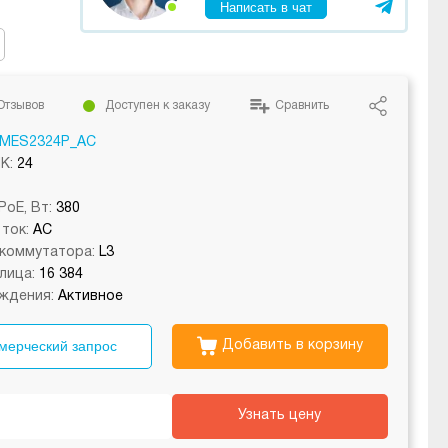
Написать в чат
Отзывов
Доступен к заказу
Сравнить
MES2324P_AC
K:
24
oE, Вт:
380
 ток:
AC
коммутатора:
L3
лица:
16 384
ждения:
Активное
мерческий запрос
Добавить в корзину
Узнать цену