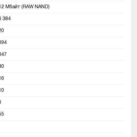
12 Мбайт (RAW NAND)
6 384
20
094
047
30
16
10
6
55