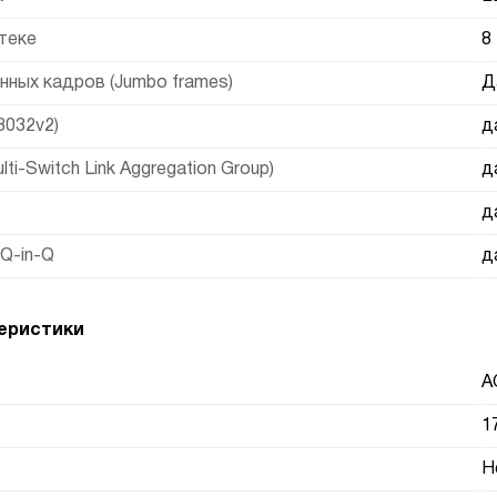
теке
8
ных кадров (Jumbo frames)
Д
8032v2)
д
i-Switch Link Aggregation Group)
д
д
Q-in-Q
д
еристики
A
1
Н