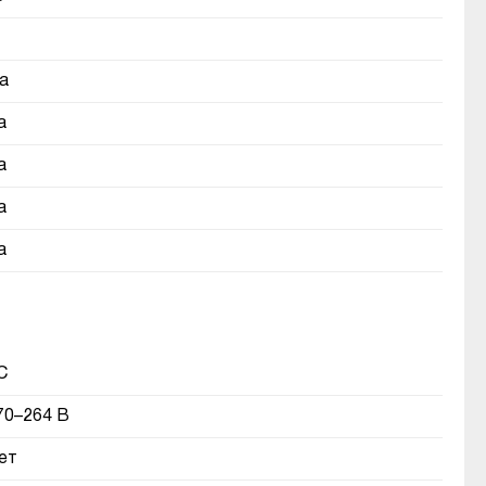
а
а
а
а
а
C
70–264 В
ет