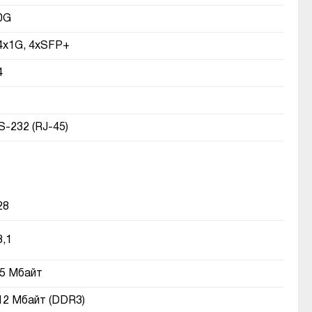
0G
4х1G, 4хSFP+
4
S-232 (RJ-45)
28
3,1
,5 Мбайт
12 Мбайт (DDR3)