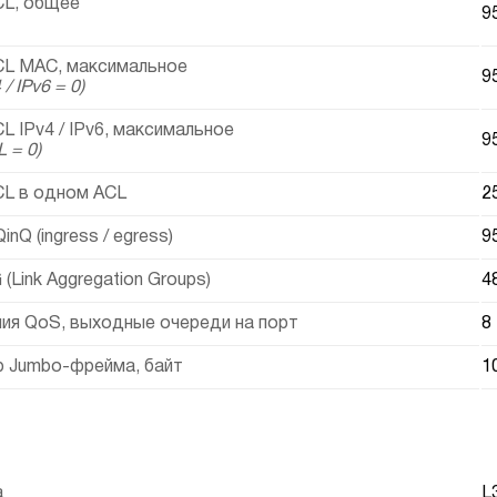
CL, общее
9
CL MAC, максимальное
9
/ IPv6 = 0)
L IPv4 / IPv6, максимальное
9
 = 0)
CL в одном ACL
2
nQ (ingress / egress)
9
(Link Aggregation Groups)
4
ия QoS, выходные очереди на порт
8
 Jumbo-фрейма, байт
1
а
L