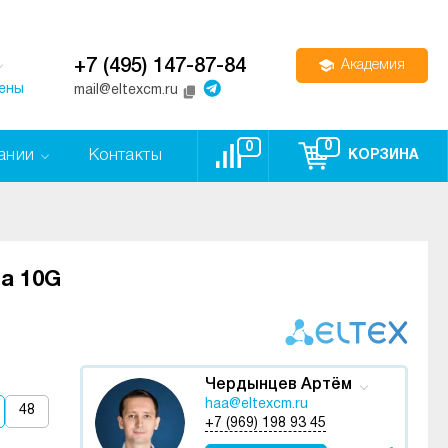
+7 (495) 147-87-84
Академия
цены
mail@eltexcm.ru
0
0
ании
Контакты
КОРЗИНА
та 10G
Чердынцев Артём
haa@eltexcm.ru
48
+7 (969) 198 93 45