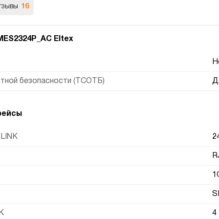
тзывы
16
ES2324P_AC Eltex
Н
тной безопасности (ТСОТБ)
Д
фейсы
LINK
2
R
1
S
K
4