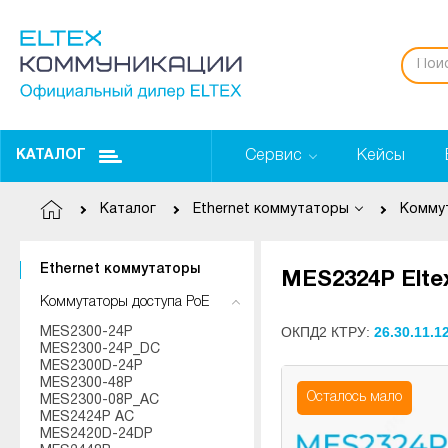
Сервис
Кейсы
КАТАЛОГ
Каталог
Ethernet коммутаторы
Ethernet коммутаторы
MES2324P Eltex
Коммутаторы доступа PoE
ОКПД2 КТРУ:
26.30.11.1
MES2300-24P
MES2300-24P_DC
MES2300D-24P
MES2300-48P
Осталось мало
MES2300-08P_AC
MES2424P AC
MES2420D-24DP