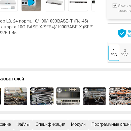
Я ознак
моих п
р L3. 24 порта 10/100/1000BASE-T (RJ-45)
их порта 10G BASE-X(SFP+)/1000BASE-X (SFP).
Пр
2/RJ-45.
га
1
2
год
года
ьзователей
сание
Файлы
Спецификация
Модули
Программные опци