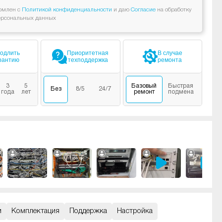
омлен с
Политикой конфиденциальности
и даю
Согласие
на обработку
ерсональных данных
одлить
Приоритетная
В случае
рантию
техподдержка
ремонта
3
5
Базовый
Быстрая
Без
8/5
24/7
года
лет
ремонт
подмена
и
Комплектация
Поддержка
Настройка