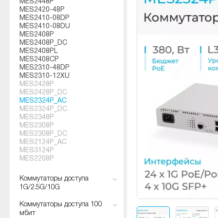
MES2448P
MES2420-48P
MES2410-08DP
MES2410-08DU
MES2408P
MES2408P_DC
MES2408PL
MES2408CP
MES2310-48DP
MES2310-12XU
MES2428P
MES2428P_DC
MES2324P_AC
MES2324P_DC
MES2348P
MES2308P
MES2308P_DC
MES2124P_AC
MES3124P
MES2208P
Коммутаторы доступа
1G/2.5G/10G
Коммутаторы доступа 100
мбит