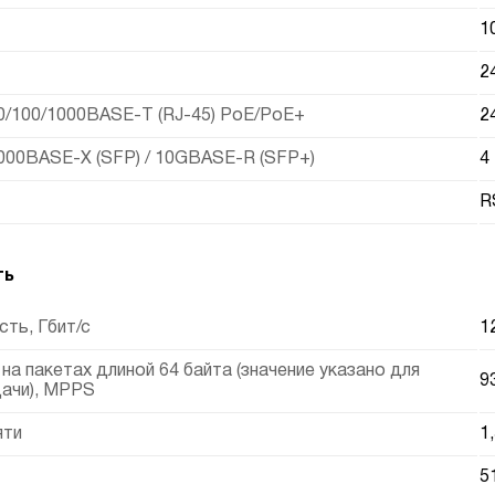
1
2
0/100/1000BASE-T (RJ-45) PoE/PoE+
2
000BASE-X (SFP) / 10GBASE-R (SFP+)
4
R
ть
ть, Гбит/с
1
а пакетах длиной 64 байта (значение указано для
9
ачи), MPPS
яти
1
5