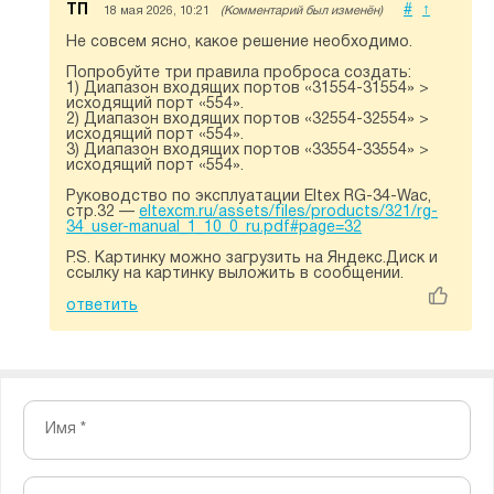
ТП
#
↑
18 мая 2026, 10:21
(Комментарий был изменён)
Не совсем ясно, какое решение необходимо.
Попробуйте три правила проброса создать:
1) Диапазон входящих портов «31554-31554» >
исходящий порт «554».
2) Диапазон входящих портов «32554-32554» >
исходящий порт «554».
3) Диапазон входящих портов «33554-33554» >
исходящий порт «554».
Руководство по эксплуатации Eltex RG-34-Wac,
стр.32 —
eltexcm.ru/assets/files/products/321/rg-
34_user-manual_1_10_0_ru.pdf#page=32
P.S. Картинку можно загрузить на Яндекс.Диск и
ссылку на картинку выложить в сообщении.
ответить
Имя *