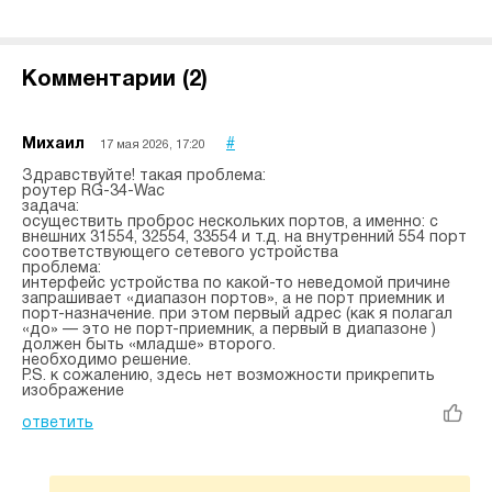
Комментарии (
2
)
Михаил
#
17 мая 2026, 17:20
Здравствуйте! такая проблема:
роутер RG-34-Wac
задача:
осуществить проброс нескольких портов, а именно: с
внешних 31554, 32554, 33554 и т.д. на внутренний 554 порт
соответствующего сетевого устройства
проблема:
интерфейс устройства по какой-то неведомой причине
запрашивает «диапазон портов», а не порт приемник и
порт-назначение. при этом первый адрес (как я полагал
«до» — это не порт-приемник, а первый в диапазоне )
должен быть «младше» второго.
необходимо решение.
P.S. к сожалению, здесь нет возможности прикрепить
изображение
ответить