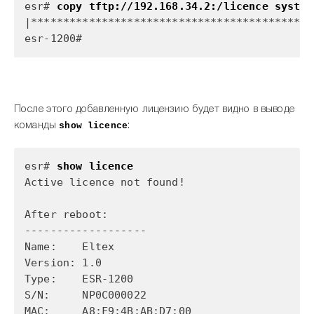
esr#
copy tftp://192.168.34.2:/licence system
|******************************************| 
esr-1200#
После этого добавленную лицензию будет видно в выводе
команды
show licence
:
esr#
show licence
Active licence not found!
After reboot:
-------------------
Name: Eltex
Version: 1.0
Type: ESR-1200
S/N: NP0C000022
MAC: A8:F9:4B:AB:D7:00