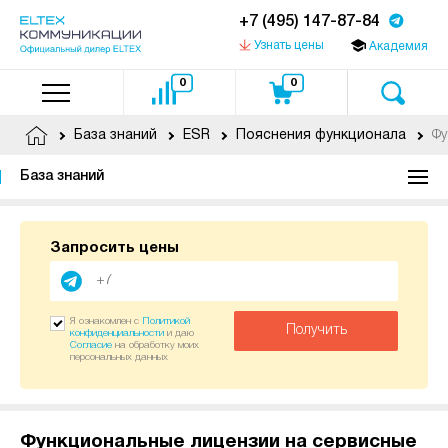
+7 (495) 147-87-84
Узнать цены
Академия
0
0
Фу
База знаний
ESR
Пояснения функционала
База знаний
Запросить цены
Я ознакомлен с
Политикой
Получить
конфиденциальности
и даю
Согласие
на обработку моих
персональных данных
Функциональные лицензии на сервисные