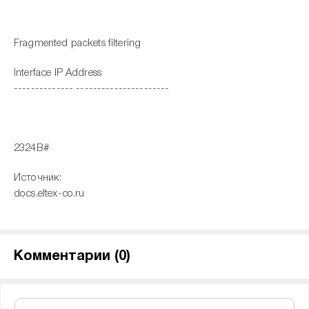
Fragmented packets filtering
Interface IP Address
-------------- ----------------------
2324B#
Источник:
docs.eltex-co.ru
Комментарии (
0
)