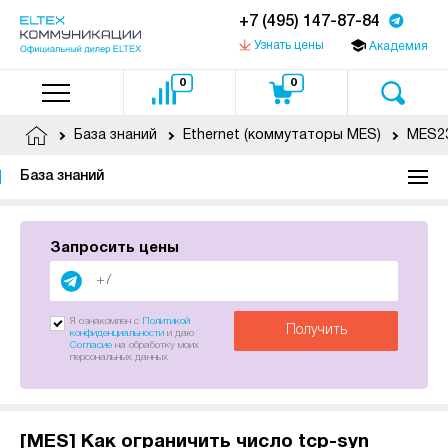
+7 (495) 147-87-84
Узнать цены
Академия
0
0
База знаний
Ethernet (коммутаторы MES)
MES23
База знаний
Запросить цены
Я ознакомлен с
Политикой
Получить
конфиденциальности
и даю
Согласие
на обработку моих
персональных данных
[MES] Как ограничить число tcp-syn