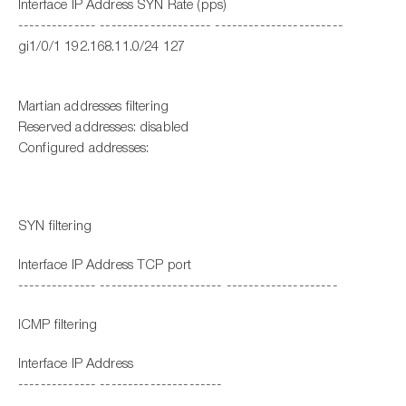
Interface IP Address SYN Rate (pps)
-------------- -------------------- -----------------------
gi1/0/1 192.168.11.0/24 127
Martian addresses filtering
Reserved addresses: disabled
Configured addresses:
SYN filtering
Interface IP Address TCP port
-------------- ---------------------- --------------------
ICMP filtering
Interface IP Address
-------------- ----------------------