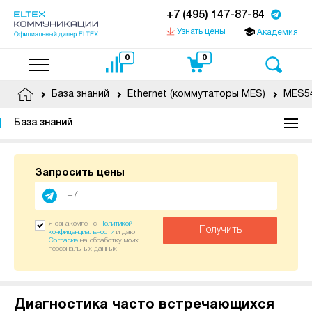
+7 (495) 147-87-84
Узнать цены
Академия
0
0
База знаний
Ethernet (коммутаторы MES)
MES5
База знаний
Запросить цены
Я ознакомлен с
Политикой
Получить
конфиденциальности
и даю
Согласие
на обработку моих
персональных данных
Диагностика часто встречающихся