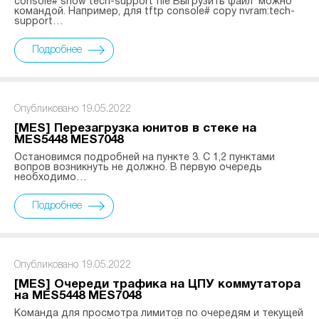
console# show tech-support file Выгрузить файл можно
командой. Например, для tftp console# copy nvram:tech-
support…
Подробнее
Опубликовано 19.05.2022
[MES] Перезагрузка юнитов в стеке на
MES5448 MES7048
Остановимся подробней на пункте 3. С 1,2 пунктами
вопров возникнуть не должно. В первую очередь
необходимо…
Подробнее
Опубликовано 19.05.2022
[MES] Очереди трафика на ЦПУ коммутатора
на MES5448 MES7048
Команда для просмотра лимитов по очередям и текущей