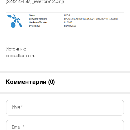
[2232,2245M]_resetfor812.bin])
Источник:
docs.eltex-co.ru
Комментарии (
0
)
Имя *
Email *