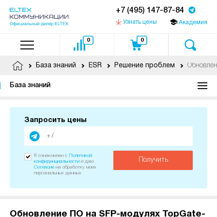
+7 (495) 147-87-84
Узнать цены
Академия
0
0
Обновлен
База знаний
ESR
Решение проблем
База знаний
Запросить цены
Я ознакомлен с
Политикой
Получить
конфиденциальности
и даю
Согласие
на обработку моих
персональных данных
Обновление ПО на SFP-модулях TopGate-