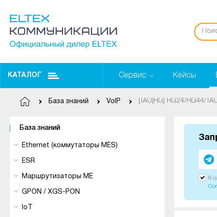
Сервис
Кейсы
КАТАЛОГ
База знаний
VoIP
База знаний
Зап
Ethernet (коммутаторы MES)
ESR
Маршрутизаторы ME
Я 
Со
GPON / XGS-PON
IoT