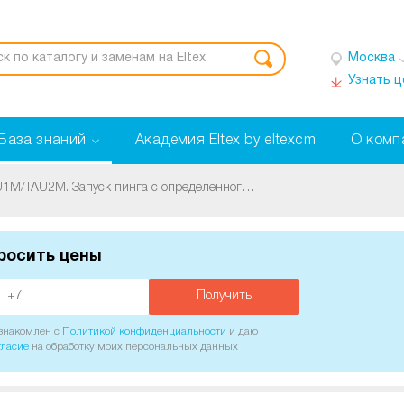
Москва
Узнать 
База знаний
Академия Eltex by eltexcm
О комп
[TAU|RG] RG24/RG44/TAU1M/TAU2M. Запуск пинга с определенного интерфейса (ping -I)
росить цены
Получить
ознакомлен с
Политикой конфиденциальности
и даю
гласие
на обработку моих персональных данных