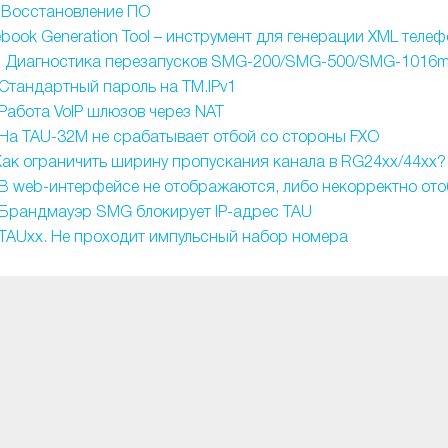
 Восстановление ПО
book Generation Tool – инструмент для генерации XML телеф
] Диагностика перезапусков SMG-200/SMG-500/SMG-1016
 Стандартный пароль на TM.IPv1
 Работа VoIP шлюзов через NAT
 На TAU-32М не срабатывает отбой со стороны FXO
Как ограничить ширину пропускания канала в RG24xx/44xx?
 В web-интерфейсе не отображаются, либо некорректно от
 Брандмауэр SMG блокирует IP-адрес TAU
 TAUxx. Не проходит импульсный набор номера