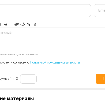
Emai
-
-
-
-
нтарий *
-
-
-
-
-
-
-
-
бязательные для заполнения
-
-
-
комлен и согласен с
Политикой конфиденциальности
сумму 1 + 2
ие материалы