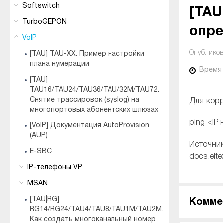
Softswitch
[TAU
TurboGEPON
опре
VoIP
Опубликов
[TAU] TAU-XX. Пример настройки
плана нумерации
Время
[TAU]
TAU16/TAU24/TAU36/TAU/32M/TAU72.
Снятие трассировок (syslog) на
Для корр
многопортовых абонентских шлюзах
ping <IP
[VoIP] Документация AutoProvision
(AUP)
Источник
E-SBC
docs.elte
IP-телефоны VP
MSAN
[TAU|RG]
Комме
RG14/RG24/TAU4/TAU8/TAU1M/TAU2M.
Как создать многоканальный номер