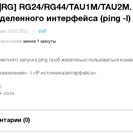
|RG] RG24/RG44/TAU1M/TAU2M. 
деленного интерфейса (ping -I)
ано 13.07.2022
I
VoIP
 прочтения
менее 1 минуты
ектного запуска ping проб желательно пользоваться кома
 назначения> -I <IP источника/интерфейса>
:
x-co.ru
нтарии (
0
)