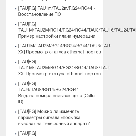
[TAU|RG] TAU1m/TAU2m/RG24/RG44 -
Восстановление ПО
[TAU|RG]
TAU1M/TAU2M/RG14/RG24/RG44/TAU8/TAU16/TAU24/TA
Пример настройки плана нумерации
[TAU1M/TAU2M/RG14/RG24/RG44/TAU8/TAU-
XX] Просмотр статуса ethernet портов
[TAU|RG]
TAU1M/TAU2M/RG14/RG24/RG44/TAU8/TAU-
XX. Просмотр статуса ethernet портов
[TAU|RG]
TAU4/TAU8/RG14/RG24/RG44.
Выдача номера вызывающего (Caller
ID)
[TAU|RG] Можно ли изменять
параметры сигнала «посылка
вызова» на телефонный аппарат?
[TAU|RG]