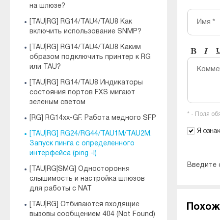
на шлюзе?
Имя *
[TAU|RG] RG14/TAU4/TAU8 Как
включить использование SNMP?
[TAU|RG] RG14/TAU4/TAU8 Каким
образом подключить принтер к RG
или TAU?
Комме
[TAU|RG] RG14/TAU8 Индикаторы
состояния портов FXS мигают
зеленым светом
* - Поля о
[RG] RG14xx-GF. Работа медного SFP
Я озна
[TAU|RG] RG24/RG44/TAU1M/TAU2M.
Запуск пинга с определенного
интерфейса (ping -I)
Введите 
[TAU|RG|SMG] Одностороння
слышимость и настройка шлюзов
для работы с NAT
[TAU|RG] Отбиваются входящие
Похож
вызовы сообщением 404 (Not Found)