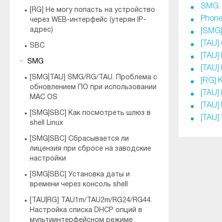
SMG.
[RG] Не могу попасть на устройство
Phone
через WEB-интерфейс (утерян IP-
адрес)
[SMG
[TAU]
SBC
[TAU]
SMG
[TAU]
[SMG|TAU] SMG/RG/TAU. Проблема с
[RG] 
обновлением ПО при использовании
[TAU]
MAC OS
[TAU]
[SMG|SBC] Как посмотреть шлюз в
[TAU]
shell Linux
[SMG|SBC] Сбрасывается ли
лицензия при сбросе на заводские
настройки
[SMG|SBC] Установка даты и
времени через консоль shell
[TAU|RG] TAU1m/TAU2m/RG24/RG44.
Настройка списка DHCP опций в
мультиинтерфейсном режиме