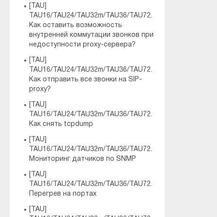
[TAU]
TAU16/TAU24/TAU32m/TAU36/TAU72.
Как оставить возможность
внутренней коммутации звонков при
недоступности proxy-сервера?
[TAU]
TAU16/TAU24/TAU32m/TAU36/TAU72.
Как отправить все звонки на SIP-
proxy?
[TAU]
TAU16/TAU24/TAU32m/TAU36/TAU72.
Как снять tcpdump
[TAU]
TAU16/TAU24/TAU32m/TAU36/TAU72.
Мониторинг датчиков по SNMP
[TAU]
TAU16/TAU24/TAU32m/TAU36/TAU72.
Перегрев на портах
[TAU]