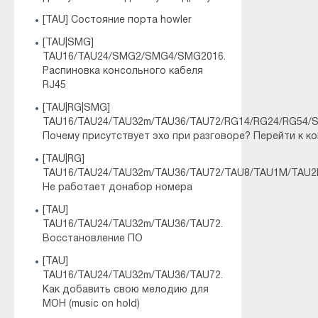
[TAU] Состояние порта howler
[TAU|SMG]
TAU16/TAU24/SMG2/SMG4/SMG2016.
Распиновка консольного кабеля
RJ45
[TAU|RG|SMG]
TAU16/TAU24/TAU32m/TAU36/TAU72/RG14/RG24/RG54
Почему присутствует эхо при разговоре? Перейти к к
[TAU|RG]
TAU16/TAU24/TAU32m/TAU36/TAU72/TAU8/TAU1M/TAU2
Не работает донабор номера
[TAU]
TAU16/TAU24/TAU32m/TAU36/TAU72.
Восстановление ПО
[TAU]
TAU16/TAU24/TAU32m/TAU36/TAU72.
Как добавить свою мелодию для
MOH (music on hold)