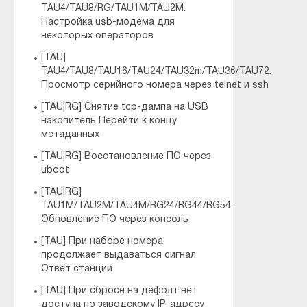
TAU4/TAU8/RG/TAU1M/TAU2M.
Настройка usb-модема для
некоторых операторов
[TAU]
TAU4/TAU8/TAU16/TAU24/TAU32m/TAU36/TAU72.
Просмотр серийного номера через telnet и ssh
[TAU|RG] Снятие tcp-дампа на USB
накопитель Перейти к концу
метаданных
[TAU|RG] Восстановление ПО через
uboot
[TAU|RG]
TAU1M/TAU2M/TAU4M/RG24/RG44/RG54.
Обновление ПО через консоль
[TAU] При наборе номера
продолжает выдаваться сигнал
Ответ станции
[TAU] При сбросе на дефолт нет
доступа по заводскому IP-адресу