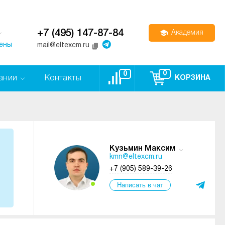
+7 (495) 147-87-84
Академия
цены
mail@eltexcm.ru
0
0
ании
Контакты
КОРЗИНА
Кузьмин Максим
kmn@eltexcm.ru
+7 (905) 589-39-26
Написать в чат