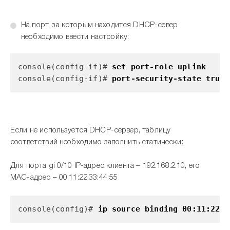
На порт, за которым находится DHCP-север
необходимо ввести настройку:
console(config-if)#
set port-role uplink
console(config-if)#
port-security-state trust
Если не используется DHCP-сервер, таблицу
соответствий необходимо заполнить статически:
Для порта gi 0/10 IP-адрес клиента – 192.168.2.10, его
MAC-адрес – 00:11:22:33:44:55
console(config)#
ip source binding 00:11:22:3