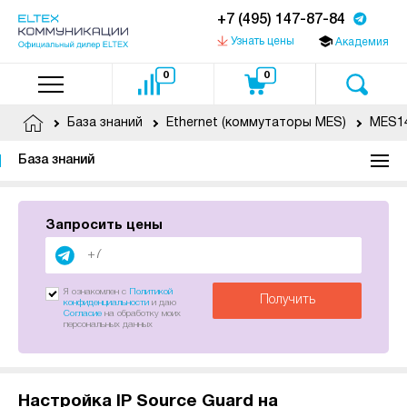
+7 (495) 147-87-84
Узнать цены
Академия
0
0
База знаний
Ethernet (коммутаторы MES)
MES14
База знаний
Запросить цены
Я ознакомлен с
Политикой
Получить
конфиденциальности
и даю
Согласие
на обработку моих
персональных данных
Настройка IP Source Guard на