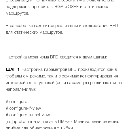
В реализации ПО начиная с версии 1.4.0 включительно,
поддержаны протоколы BGP и OSPF и статических
маршрутов.
В разработке находится реализация использования BFD
для статических маршрутов.
Настройка механизма BFD сводится к двум шагам:
ШАГ 1
. Настройка параметров BFD производится как в
глобальном режиме, так и в режимах конфигурирования
интерфейсов и туннелей (если параметры различаются по
направлениям):
# configure
# configure-if-view
# configure-tunnel-view
[no] ip bfd min-rx-interval <TIME> - Минимальный интервал
приёма для обнаружения ошибки