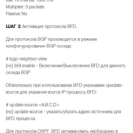
Idle TX interval: 1000 ms
Multiplier: 5 packets
Passive: No
ШАГ 2
. Активация протокола BFD.
Для протокола BGP производится в режиме
конфигурирования BGP соседа:
# bgp-neighbor-view
[no] bfd enable - Включение/Выключение BFD для данного
соседа BGP
Обязательно при использовании BFD указываем upadate-
source для указания source IP процессу BFD:
# update-source <A.B.C.D>
[no] update-source - указать/убрать адрес источника для
BFD процесса
Для протокола OSPF BFD активировать необходимо в