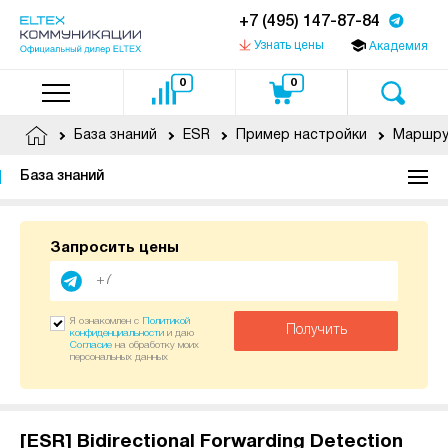
+7 (495) 147-87-84
Узнать цены
Академия
0
0
База знаний
ESR
Пример настройки
Маршру
База знаний
Запросить цены
Я ознакомлен с
Политикой
Получить
конфиденциальности
и даю
Согласие
на обработку моих
персональных данных
[ESR] Bidirectional Forwarding Detection