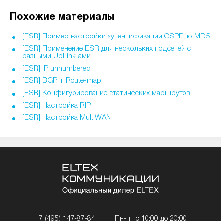
Похожие материалы
[ESR] Пример настройки аутентификации OSPF по MD5
[ESR] Применение ESR для нескольких подсетей с
разными UpLink'ами
[ESR] IP unnumbered
[ESR] BGP + Route-map
[ESR] Конфигурирование статических маршрутов
[ESR] Настройка RIP
[ESR] Настройка MultiWAN
+7 (495) 147-87-84
Пн-пт с 10:00 до 20:00