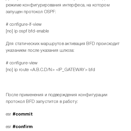
режиме конфигурирования интерфеса, на котором
запущен протокол OSPF:
# configure-if-view
[no] ip ospf bfd-enable
Для статических маршрутов активация BFD происходит
указанием после указания шлюза:
# configure-view
[no] ip route <A.B.C.D/N> <IP_GATEWAY> bfd
После применения и подверждения конфигурации
протокол BFD запустится в работу:
esr
#
commit
esr
#
confirm