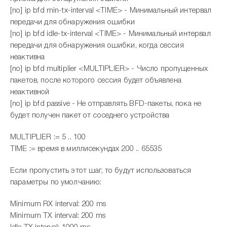
[no] ip bfd min-tx-interval <TIME> - Минимальный интервал
передачи для обнаружения ошибки
[no] ip bfd idle-tx-interval <TIME> - Минимальный интервал
передачи для обнаружения ошибки, когда сессия
неактивна
[no] ip bfd multiplier <MULTIPLIER> - Число пропущенных
пакетов, после которого сессия будет объявлена
неактивной
[no] ip bfd passive - Не отправлять BFD-пакеты, пока не
будет получен пакет от соседнего устройства
MULTIPLIER := 5 .. 100
TIME := время в миллисекундах 200 .. 65535
Если пропустить этот шаг, то будут использоваться
параметры по умолчанию:
Minimum RX interval: 200 ms
Minimum TX interval: 200 ms