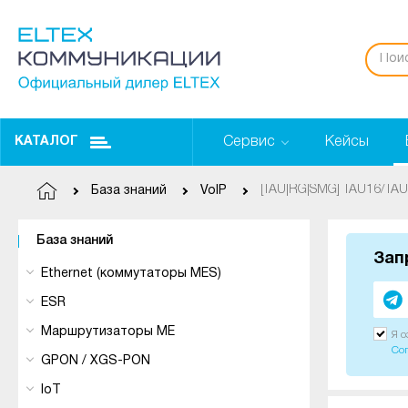
Сервис
Кейсы
КАТАЛОГ
База знаний
VoIP
База знаний
Зап
Ethernet (коммутаторы MES)
ESR
Маршрутизаторы ME
Я 
Со
GPON / XGS-PON
IoT