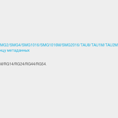
/SMG2/SMG4/SMG1016/SMG1016M/SMG2016/TAU8/TAU1M/TAU2M
онцу метаданных
M/RG14/RG24/RG44/RG54.