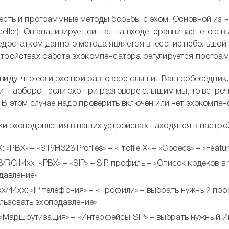
есть и программные методы борьбы с эхом. Основной из н
eller). Он анализирует сигнал на входе, сравнивает его с
едостатком данного метода является внесение небольшой 
тройствах работа эхокомпенсатора регулируется программн
виду, что если эхо при разговоре слышит Ваш собеседник
и, наоборот, если эхо при разговоре слышим мы, то встре
 В этом случае надо проверить включен или нет эхокомпен
и эхоподовления в наших устройсвах находятся в настрой
: «PBX» – «SIP/H323 Profiles» – «Profile X» – «Codecs» – «Featu
8/RG14xx: «PBX» – «SIP» – SIP профиль – «Список кодеков 
давление»
x/44xx: «IP телефония» – «Профили» – выбрать нужный пр
льзовать эхоподавление»
«Маршрутизация» – «Интерфейсы SIP» – выбрать нужный Ин