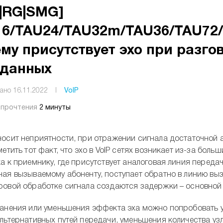
|RG|SMG]
16/TAU24/TAU32m/TAU36/TAU7
му присутствует эхо при разго
аданных
ано 16.11.2022
I
VoIP
 прочтения
2 минуты
осит неприятности, при отражении сигнала достаточной а
метить тот факт, что эхо в VoIP сетях возникает из-за бол
а к приемнику, где присутствует аналоговая линия передач
ая вызываемому абоненту, поступает обратно в линию вы
овой обработке сигнала создаются задержки – основной 
анения или уменьшения эффекта эха можно попробовать у
льтернативных путей передачи, уменьшения количества узл