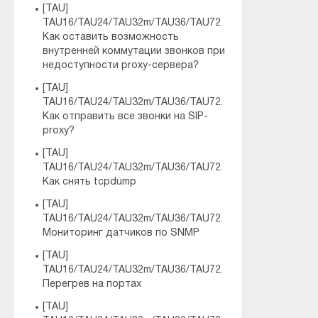
[TAU]
TAU16/TAU24/TAU32m/TAU36/TAU72.
Как оставить возможность
внутренней коммутации звонков при
недоступности proxy-сервера?
[TAU]
TAU16/TAU24/TAU32m/TAU36/TAU72.
Как отправить все звонки на SIP-
proxy?
[TAU]
TAU16/TAU24/TAU32m/TAU36/TAU72.
Как снять tcpdump
[TAU]
TAU16/TAU24/TAU32m/TAU36/TAU72.
Мониторинг датчиков по SNMP
[TAU]
TAU16/TAU24/TAU32m/TAU36/TAU72.
Перегрев на портах
[TAU]