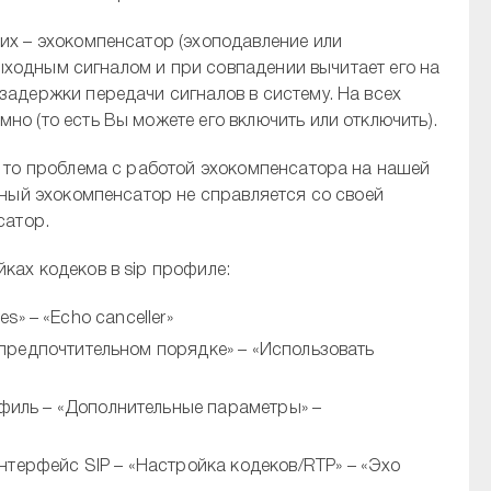
их – эхокомпенсатор (эхоподавление или
 выходным сигналом и при совпадении вычитает его на
задержки передачи сигналов в систему. На всех
о (то есть Вы можете его включить или отключить).
, то проблема с работой эхокомпенсатора на нашей
чный эхокомпенсатор не справляется со своей
сатор.
ках кодеков в sip профиле:
res» – «Echo canceller»
в предпочтительном порядке» – «Использовать
офиль – «Дополнительные параметры» –
терфейс SIP – «Настройка кодеков/RTP» – «Эхо