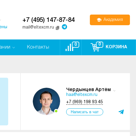
+7 (495) 147-87-84
Академия
цены
mail@eltexcm.ru
0
0
ании
Контакты
КОРЗИНА
Чердынцев Артём
haa@eltexcm.ru
+7 (969) 198 93 45
Написать в чат