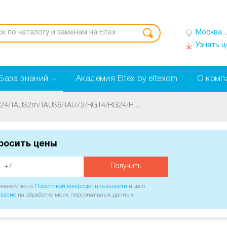
Москва
Узнать 
База знаний
Академия Eltex by eltexcm
О комп
[TAU|RG|SMG] TAU16/TAU24/TAU32m/TAU36/TAU72/RG14/RG24/RG54/SMG2/SMG4/SMG1016/SMG1016M/SMG2016/TAU8/TAU1M/TAU2M. Почему присутствует эхо при разговоре? Перейти к концу метаданных
росить цены
Получить
ознакомлен с
Политикой конфиденциальности
и даю
гласие
на обработку моих персональных данных