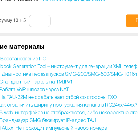
сумму 10 + 5
U32m/TAU36/TAU72.
ие материалы
 Восстановление ПО
book Generation Tool – инструмент для генерации XML телеф
] Диагностика перезапусков SMG-200/SMG-500/SMG-1016
 Стандартный пароль на TM.IPv1
 Работа VoIP шлюзов через NAT
 На TAU-32М не срабатывает отбой со стороны FXO
Как ограничить ширину пропускания канала в RG24xx/44xx?
 В web-интерфейсе не отображаются, либо некорректно от
 Брандмауэр SMG блокирует IP-адрес TAU
 TAUxx. Не проходит импульсный набор номера