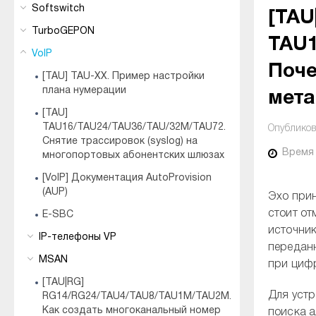
Softswitch
[TAU
TurboGEPON
TAU
VoIP
Поче
[TAU] TAU-XX. Пример настройки
плана нумерации
мет
[TAU]
TAU16/TAU24/TAU36/TAU/32M/TAU72.
Опубликов
Снятие трассировок (syslog) на
Время
многопортовых абонентских шлюзах
[VoIP] Документация AutoProvision
(AUP)
Эхо прин
стоит от
E-SBC
источник
IP-телефоны VP
переданн
MSAN
при цифр
[TAU|RG]
Для устр
RG14/RG24/TAU4/TAU8/TAU1M/TAU2M.
Как создать многоканальный номер
поиска а