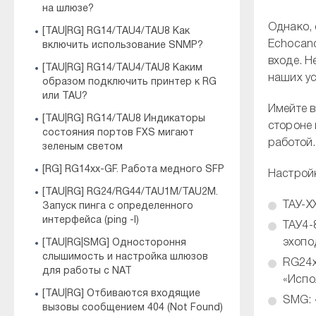
на шлюзе?
Однако, 
[TAU|RG] RG14/TAU4/TAU8 Как
Echocanc
включить использование SNMP?
входе. Н
[TAU|RG] RG14/TAU4/TAU8 Каким
наших ус
образом подключить принтер к RG
или TAU?
Имейте в
[TAU|RG] RG14/TAU8 Индикаторы
стороне 
состояния портов FXS мигают
работой.
зеленым светом
[RG] RG14xx-GF. Работа медного SFP
Настройк
[TAU|RG] RG24/RG44/TAU1M/TAU2M.
ТАУ-XX
Запуск пинга с определенного
интерфейса (ping -I)
ТАУ4-
эхопо
[TAU|RG|SMG] Одностороння
слышимость и настройка шлюзов
RG24x
для работы с NAT
«Испо
[TAU|RG] Отбиваются входящие
SMG: 
вызовы сообщением 404 (Not Found)