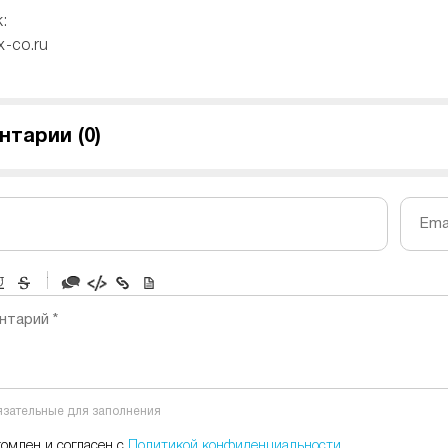
:
x-co.ru
нтарии (
0
)
Emai
-
-
-
-
нтарий *
-
-
-
-
-
-
-
-
бязательные для заполнения
-
-
-
комлен и согласен с
Политикой конфиденциальности