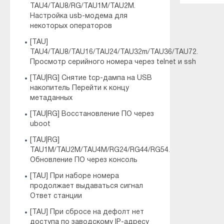
TAU4/TAU8/RG/TAU1M/TAU2M.
Настройка usb-модема для
некоторых операторов
[TAU]
TAU4/TAU8/TAU16/TAU24/TAU32m/TAU36/TAU72.
Просмотр серийного номера через telnet и ssh
[TAU|RG] Снятие tcp-дампа на USB
накопитель Перейти к концу
метаданных
[TAU|RG] Восстановление ПО через
uboot
[TAU|RG]
TAU1M/TAU2M/TAU4M/RG24/RG44/RG54.
Обновление ПО через консоль
[TAU] При наборе номера
продолжает выдаваться сигнал
Ответ станции
[TAU] При сбросе на дефолт нет
доступа по заводскому IP-адресу