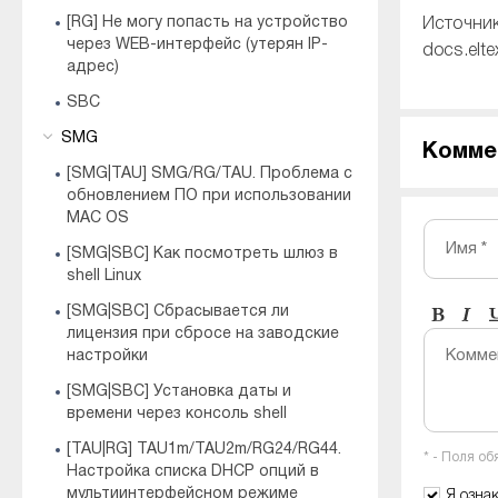
[RG] Не могу попасть на устройство
Источник
через WEB-интерфейс (утерян IP-
docs.elte
адрес)
SBC
SMG
Комме
[SMG|TAU] SMG/RG/TAU. Проблема с
обновлением ПО при использовании
MAC OS
Имя *
[SMG|SBC] Как посмотреть шлюз в
shell Linux
[SMG|SBC] Сбрасывается ли
лицензия при сбросе на заводские
Комме
настройки
[SMG|SBC] Установка даты и
времени через консоль shell
[TAU|RG] TAU1m/TAU2m/RG24/RG44.
* - Поля о
Настройка списка DHCP опций в
мультиинтерфейсном режиме
Я озна