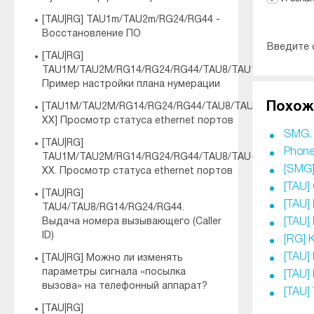
[TAU|RG] TAU1m/TAU2m/RG24/RG44 -
Восстановление ПО
Введите 
[TAU|RG]
TAU1M/TAU2M/RG14/RG24/RG44/TAU8/TAU16/TAU24/TA
Пример настройки плана нумерации
Похож
[TAU1M/TAU2M/RG14/RG24/RG44/TAU8/TAU-
XX] Просмотр статуса ethernet портов
SMG.
[TAU|RG]
Phone
TAU1M/TAU2M/RG14/RG24/RG44/TAU8/TAU-
[SMG
XX. Просмотр статуса ethernet портов
[TAU]
[TAU|RG]
[TAU]
TAU4/TAU8/RG14/RG24/RG44.
Выдача номера вызывающего (Caller
[TAU]
ID)
[RG] 
[TAU]
[TAU|RG] Можно ли изменять
параметры сигнала «посылка
[TAU]
вызова» на телефонный аппарат?
[TAU]
[TAU|RG]