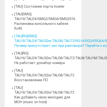
[TAU] Состояние порта howler
[TAU|SMG]
TAU16/TAU24/SMG2/SMG4/SMG2016.
Распиновка консольного кабеля
RJ45
[TAU|RG|SMG]
TAU16/TAU24/TAU32m/TAU36/TAU72/RG14/RG24/RG54
Почему присутствует эхо при разговоре? Перейти к к
[TAU|RG]
TAU16/TAU24/TAU32m/TAU36/TAU72/TAU8/TAU1M/TAU2
Не работает донабор номера
[TAU]
TAU16/TAU24/TAU32m/TAU36/TAU72.
Восстановление ПО
[TAU]
TAU16/TAU24/TAU32m/TAU36/TAU72.
Как добавить свою мелодию для
MOH (music on hold)