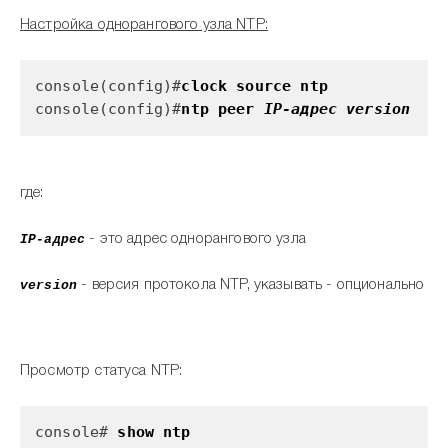
Настройка однорангового узла NTP:
console(config)#
clock source ntp
console(config)#
ntp peer
IP-адрес version
где:
IP-адрес
- это адрес однорангового узла
version
- версия протокола NTP, указывать - опционально
Просмотр статуса NTP:
console#
show ntp