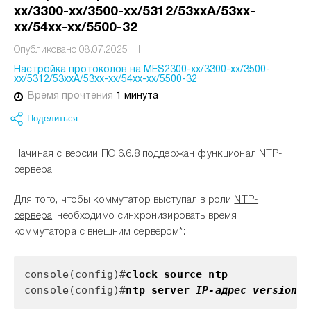
xx/3300-xx/3500-xx/5312/53xxA/53xx-
xx/54xx-xx/5500-32
Опубликовано 08.07.2025
I
Настройка протоколов на MES2300-xx/3300-xx/3500-
xx/5312/53xxA/53xx-xx/54xx-xx/5500-32
Время прочтения
1 минута
Поделиться
Начиная с версии ПО 6.6.8 поддержан функционал NTP-
сервера.
Для того, чтобы коммутатор выступал в роли
NTP-
сервера
, необходимо cинхронизировать время
коммутатора с внешним сервером*:
console(config)#
clock source ntp
console(config)#
ntp server
IP-адрес version