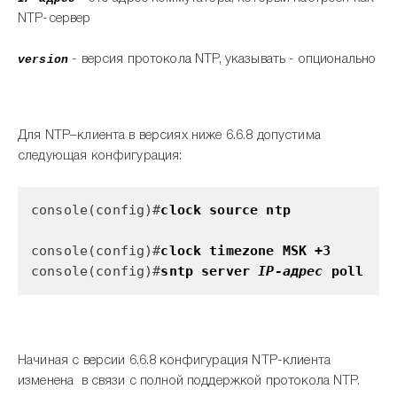
NTP-сервер
version
- версия протокола NTP, указывать - опционально
Для NTP–клиента в версиях ниже 6.6.8 допустима
следующая конфигурация:
console(config)#
clock source ntp
console(config)#
clock timezone MSK +3
console(config)#
sntp server
IP-адрес
poll
Начиная с версии 6.6.8 конфигурация NTP-клиента
изменена в связи с полной поддержкой протокола NTP.