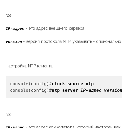
где:
IP-адрес
- это адрес внешнего сервера
version
- версия протокола NTP, указывать - опционально
Настройка NTP клиента:
console(config)#
clock source ntp
console(config)#
ntp server
IP-адрес version
где:
IP-адрес
- это адрес коммутатора, который настроен как