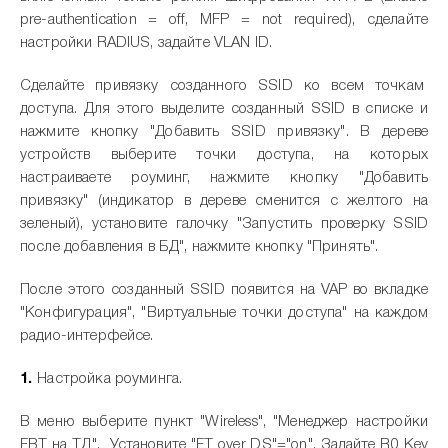
pre-authentication = off, MFP = not required), сделайте
настройки RADIUS, задайте VLAN ID.
Сделайте привязку созданного SSID ко всем точкам
доступа. Для этого выделите созданный SSID в списке и
нажмите кнопку "Добавить SSID привязку". В дереве
устройств выберите точки доступа, на которых
настраиваете роуминг, нажмите кнопку "Добавить
привязку" (индикатор в дереве сменится с желтого на
зеленый), установите галочку "Запустить проверку SSID
после добавления в БД", нажмите кнопку "Принять".
После этого созданный SSID появится на VAP во вкладке
"Конфигурация", "Виртуальные точки доступа" на каждом
радио-интерфейсе.
Настройка роуминга.
В меню выберите пункт "Wireless", "Менеджер настройки
FBT на ТД". Установите "FT over DS"="on". Задайте R0 Key