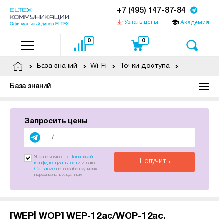
+7 (495) 147-87-84
Узнать цены
Академия
0
0
База знаний
Wi-Fi
Точки доступа
База знаний
Запросить цены
Я ознакомлен с
Политикой
Получить
конфиденциальности
и даю
Согласие
на обработку моих
персональных данных
[WEP| WOP] WEP-12ac/WOP-12ac.