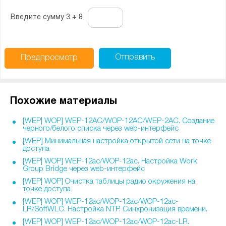
Введите сумму 3 + 8
Отправить
Предпросмотр
Похожие материалы
[WEP| WOP] WEP-12AC/WOP-12AC/WEP-2AC. Создание
черного/белого списка через web-интерфейс
[WEP] Минимальная настройка открытой сети на точке
доступа
[WEP| WOP] WEP-12ac/WOP-12ac. Настройка Work
Group Bridge через web-интерфейс
[WEP| WOP] Очистка таблицы радио окружения на
точке доступа
[WEP| WOP] WEP-12ac/WOP-12ac/WOP-12ac-
LR/SoftWLC. Настройка NTP. Синхронизация времени.
[WEP| WOP] WEP-12ac/WOP-12ac/WOP-12ac-LR.