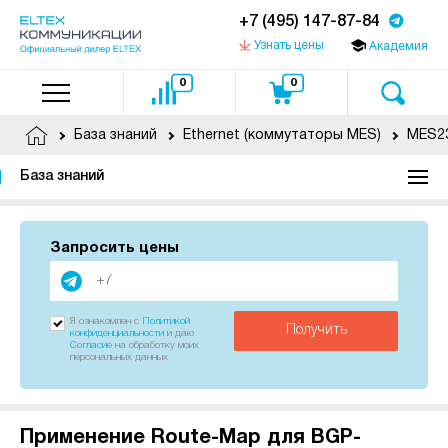
+7 (495) 147-87-84
Узнать цены
Академия
0
0
База знаний
Ethernet (коммутаторы MES)
MES23
База знаний
Запросить цены
Я ознакомлен с
Политикой
Получить
конфиденциальности
и даю
Согласие
на обработку моих
персональных данных
Применение Route-Map для BGP-