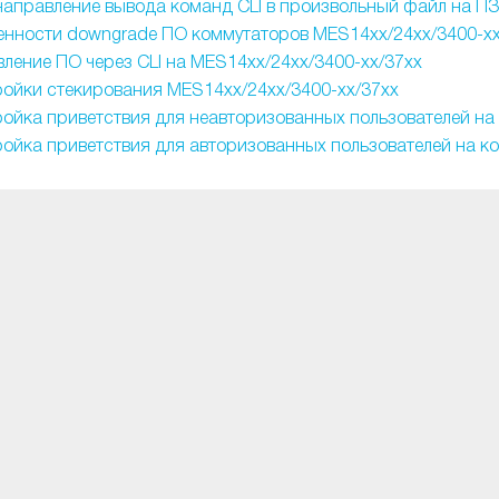
аправление вывода команд CLI в произвольный файл на ПЗ
нности downgrade ПО коммутаторов MES14xx/24xx/3400-xx
ление ПО через CLI на MES14xx/24xx/3400-xx/37xx
ойки стекирования MES14xx/24xx/3400-xx/37xx
ойка приветствия для неавторизованных пользователей на
ойка приветствия для авторизованных пользователей на к