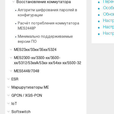
Перен
Восстановление коммутатора
Особе
Алгоритм шифрования паролей в
Обнов
конфигурации
Настр
Расчёт потребления коммутатора
Настр
MES2448P
Настр
Минимально поддерживаемые
версии ПО
MES23xx/33xx/35xx/5324
MES2300-xx/3300-xx/3500-
xx/5312/53xxA/53xx-xx/54xx-xx/5500-32
MES5448/7048
ESR
Маршрутизаторы ME
GPON / XGS-PON
IoT
Softswitch