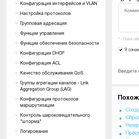
Конфигурация интерфейсов и VLAN
Комме
Настройка протоколов
Групповая адресация
Функции управления
* - Поля о
Функции обеспечения безопасности
Я озна
Конфигурация DHCP
Конфигурация ACL
Введите 
Качество обслуживания QoS
Группы агрегации каналов - Link
Aggregation Group (LAG)
Похож
Конфигурация протоколов
маршрутизации
Созда
Контроль широковещательного
Сброс
"шторма"
Резер
Логирование
Просм