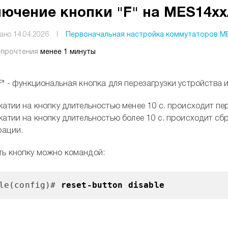
ючение кнопки "F" на MES14xx/
ано 14.04.2026
I
Первоначальная настройка коммутаторов MES
 прочтения
менее 1 минуты
F" - функциональная кнопка для перезагрузки устройства 
жатии на кнопку длительностью менее 10 с. происходит пе
жатии на кнопку длительностью более 10 с. происходит сб
рации.
ть кнопку можно командой:
ole(config)#
reset-button disable