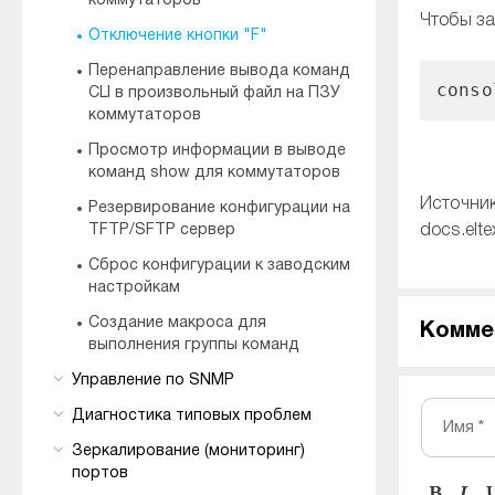
коммутаторов
Чтобы за
Отключение кнопки "F"
Перенаправление вывода команд
cons
CLI в произвольный файл на ПЗУ
коммутаторов
Просмотр информации в выводе
команд show для коммутаторов
Источник
Резервирование конфигурации на
TFTP/SFTP сервер
docs.elte
Сброс конфигурации к заводским
настройкам
Создание макроса для
Комме
выполнения группы команд
Управление по SNMP
Диагностика типовых проблем
Имя *
Зеркалирование (мониторинг)
портов