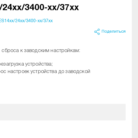
24xx/3400-xx/37xx
14xx/24xx/3400-xx/37xx
Поделиться
и сброса к заводским настройкам:
резагрузка устройства;
рос настроек устройства до заводской