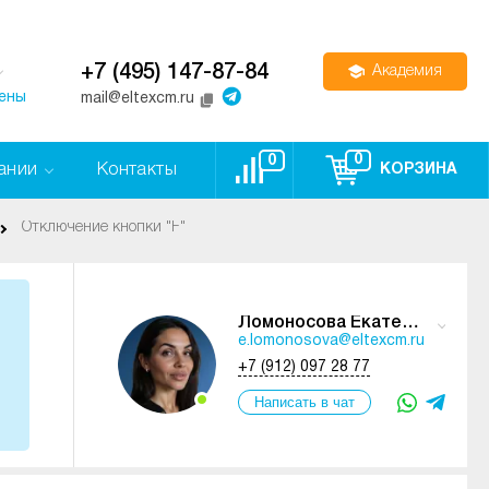
+7 (495) 147-87-84
Академия
цены
mail@eltexcm.ru
0
0
ании
Контакты
КОРЗИНА
Отключение кнопки "F"
Ломоносова Екатерина
e.lomonosova@eltexcm.ru
+7 (912) 097 28 77
Написать в чат