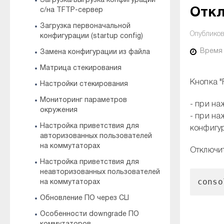
Загрузка/выгрузка конфигурации
Откл
с/на TFTP-сервер
Загрузка первоначальной
Опубликов
конфигурации (startup config)
Время
Замена конфигурации из файла
Матрица стекирования
Кнопка "
Настройки стекирования
Мониторинг параметров
- при на
окружения
- при на
Настройка приветствия для
конфигу
авторизованных пользователей
на коммутаторах
Отключи
Настройка приветствия для
неавторизованных пользователей
cons
на коммутаторах
Обновление ПО через CLI
Особенности downgrade ПО