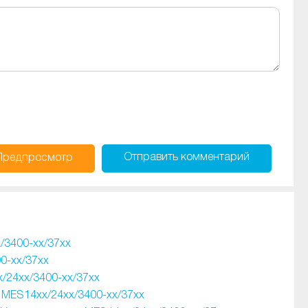
Отправить
комментарий
Предпросмотр
/3400-xx/37xx
0-xx/37xx
/24xx/3400-xx/37xx
MES14xx/24xx/3400-xx/37xx