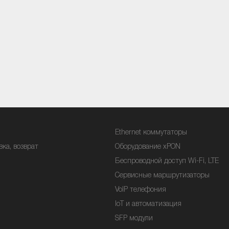
Ethernet коммутаторы
вка, возврат
Оборудование xPON
Беспроводной доступ Wi-Fi, LTE
Сервисные маршрутизаторы
VoIP телефония
IoT и автоматизация
SFP модули