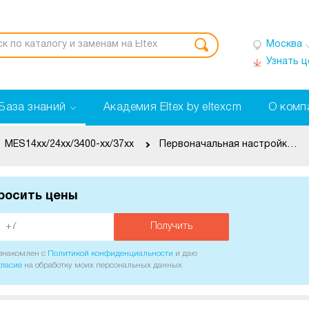
Москва
Узнать 
База знаний
Академия Eltex by eltexcm
О комп
MES14xx/24xx/3400-xx/37xx
Первоначальная настройка коммутаторов
росить цены
Получить
ознакомлен с
Политикой конфиденциальности
и даю
гласие
на обработку моих персональных данных