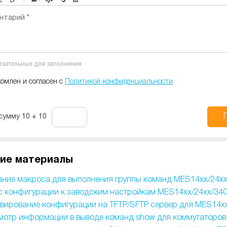
-
-
-
нтарий *
-
-
-
-
-
-
-
-
бязательные для заполнения
-
-
-
комлен и согласен с
Политикой конфиденциальности
сумму 10 + 10
ие материалы
ние макроса для выполнения группы команд MES14xx/24xx
 конфигурации к заводским настройкам MES14xx/24xx/340
вирование конфигурации на TFTP/SFTP сервер для MES14xx
отр информации в выводе команд show для коммутаторов 