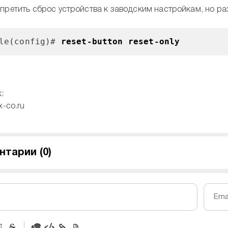
претить сброс устройства к заводским настройкам, но раз
ole(config)#
reset-button reset-only
:
x-co.ru
нтарии (
0
)
Emai
-