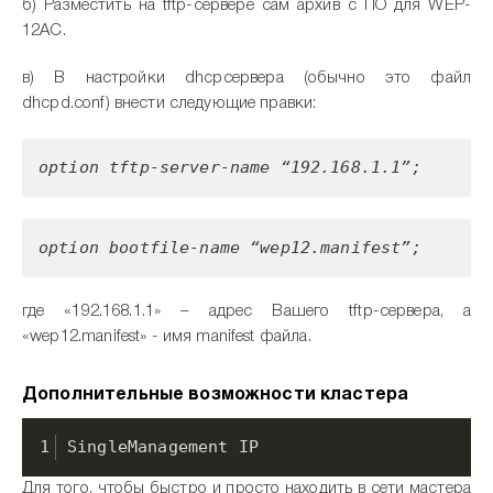
б) Разместить на tftp-сервере сам архив с ПО для WEP-
12AC.
в) В настройки dhcpсервера (обычно это файл
dhcpd.conf) внести следующие правки:
option tftp-server-name “192.168.1.1”;
option bootfile-name “wep12.manifest”;
где «192.168.1.1» – адрес Вашего tftp-сервера, а
«wep12.manifest» - имя manifest файла.
Дополнительные возможности кластера
SingleManagement IP
Для того, чтобы быстро и просто находить в сети мастера