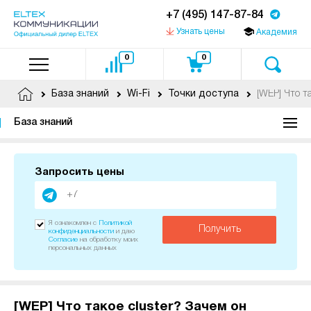
+7 (495) 147-87-84
Узнать цены
Академия
0
0
[WEP] Что т
База знаний
Wi-Fi
Точки доступа
База знаний
Запросить цены
Я ознакомлен с
Политикой
Получить
конфиденциальности
и даю
Согласие
на обработку моих
персональных данных
[WEP] Что такое cluster? Зачем он