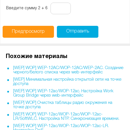
Введите сумму 2 + 6
Отправить
Предпросмотр
Похожие материалы
[WEP| WOP] WEP-12AC/WOP-12AC/WEP-2AC. Создание
черного/белого списка через web-интерфейс
[WEP] Минимальная настройка открытой сети на точке
доступа
[WEP| WOP] WEP-12ac/WOP-12ac. Настройка Work
Group Bridge через web-интерфейс
[WEP| WOP] Очистка таблицы радио окружения на
точке доступа
[WEP| WOP] WEP-12ac/WOP-12ac/WOP-12ac-
LR/SoftWLC. Настройка NTP. Синхронизация времени.
[WEP| WOP] WEP-12ac/WOP-12ac/WOP-12ac-LR.