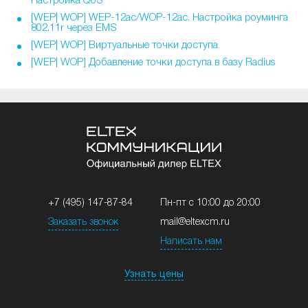
Настройка QoS
[WEP| WOP] WEP-12ac/WOP-12ac. Настройка роуминга
802.11r через EMS
[WEP| WOP] Виртуальные точки доступа
[WEP| WOP] Добавление точки доступа в базу Radius
+7 (495) 147-87-84
Пн-пт с 10:00 до 20:00
Заказать звонок
mail@eltexcm.ru
Написать нам
Узнать цены