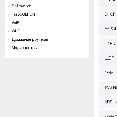
PPPoE
Softswitch
DHCP S
TurboGEPON
VoIP
EAPO
Wi-Fi
Домашние роутеры
L2 Pro
Медиацентры
LLDP
OAM
IPv6 N
ARP In