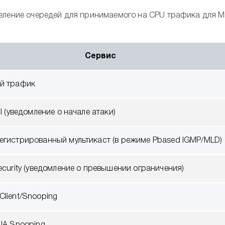
еление очередей для принимаемого на CPU трафика для M
Сервис
й трафик
ll (уведомление о начале атаки)
егистрированный мультикаст (в режиме Pbased IGMP/MLD)
ecurity (уведомление о превышении ограничения)
Client/Snooping