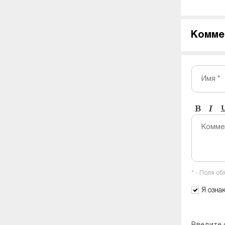
Комме
Имя *
Комме
* - Поля о
Я озна