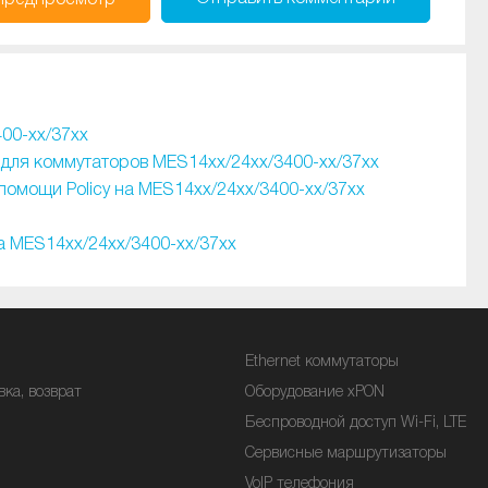
Предпросмотр
00-xx/37xx
для коммутаторов MES14xx/24xx/3400-xx/37xx
омощи Policy на MES14xx/24xx/3400-xx/37xx
а MES14xx/24xx/3400-xx/37xx
Ethernet коммутаторы
вка, возврат
Оборудование xPON
Беспроводной доступ Wi-Fi, LTE
Сервисные маршрутизаторы
VoIP телефония