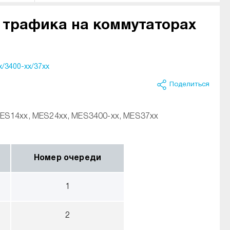
 трафика на коммутаторах
/3400-xx/37xx
Поделиться
ES14xx, MES24xx, MES3400-xx, MES37хх
Номер очереди
1
2