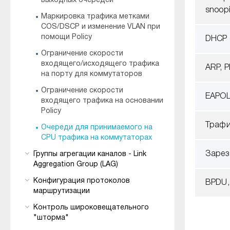
выходных очередей
snoopi
Маркировка трафика метками
COS/DSCP и изменение VLAN при
помощи Policy
DHCP c
Ограничение скорости
входящего/исходящего трафика
ARP, P
на порту для коммутаторов
Ограничение скорости
EAPOL
входящего трафика на основании
Policy
Трафи
Очереди для принимаемого на
CPU трафика на коммутаторах
Зарез
Группы агрегации каналов - Link
Aggregation Group (LAG)
Конфигурация протоколов
BPDU, 
маршрутизации
Контроль широковещательного
"шторма"