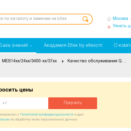
Москва
Узнать 
База знаний
Академия Eltex by eltexcm
О комп
MES14xx/24xx/3400-xx/37xx
Качество обслуживания QoS
росить цены
Получить
ознакомлен с
Политикой конфиденциальности
и даю
гласие
на обработку моих персональных данных