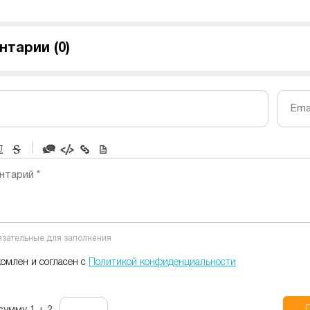
нтарии (
0
)
Emai
-
-
-
-
нтарий *
-
-
-
-
-
-
-
-
бязательные для заполнения
-
-
-
комлен и согласен с
Политикой конфиденциальности