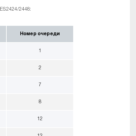
ES2424/2448:
Номер очереди
1
2
7
8
12