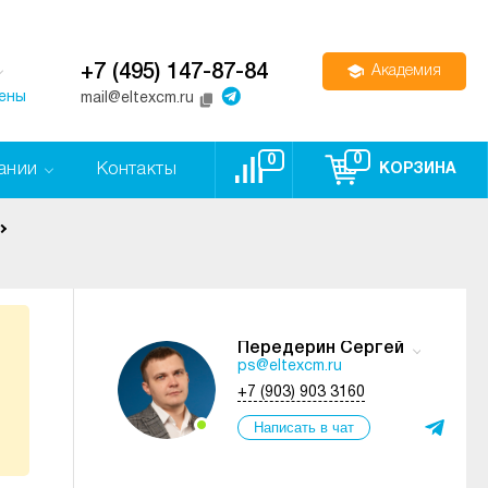
+7 (495) 147-87-84
Академия
цены
mail@eltexcm.ru
0
0
ании
Контакты
КОРЗИНА
Передерин Сергей
ps@eltexcm.ru
+7 (903) 903 3160
Написать в чат