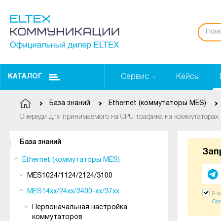
Сервис
Кейсы
КАТАЛОГ
База знаний
Ethernet (коммутаторы MES)
Очереди для принимаемого на CPU трафика на коммутаторах
База знаний
Зап
Ethernet (коммутаторы MES)
MES1024/1124/2124/3100
MES14xx/24xx/3400-xx/37xx
Я 
Со
Первоначальная настройка
коммутаторов