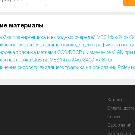
сумму 1 + 2
ие материалы
ойка планировщика и выходных очередей MES14xx/24xx/34
ичение скорости входящего/исходящего трафика на порту 
ровка трафика метками COS/DSCP и изменение VLAN при п
ая настройка QoS на MES14xx/24xx/3400-xx/37xx
ичение скорости входящего трафика на основании Policy н
Каталог
Оплата, доста
Сервис
База знаний
Карта сайта