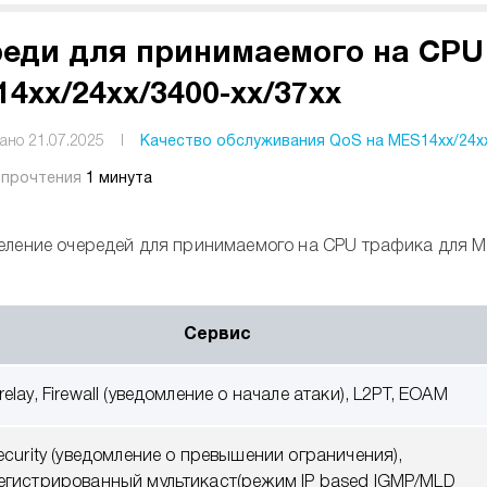
еди для принимаемого на CPU
4xx/24xx/3400-xx/37xx
ано 21.07.2025
I
Качество обслуживания QoS на MES14xx/24xx
 прочтения
1 минута
еление очередей для принимаемого на CPU трафика для M
Сервис
elay, Firewall (уведомление о начале атаки), L2PT, EOAM
ecurity (уведомление о превышении ограничения),
егистрированный мультикаст(режим IP based IGMP/MLD