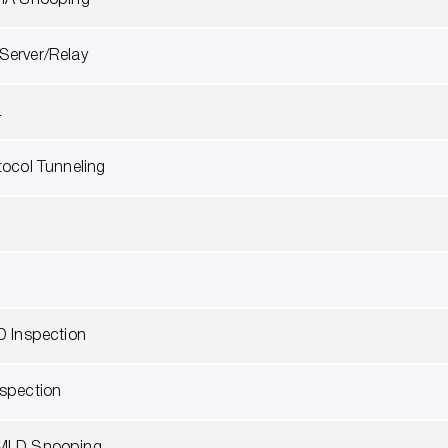
 IA Snooping
erver/Relay
L
tocol Tunneling
D Inspection
spection