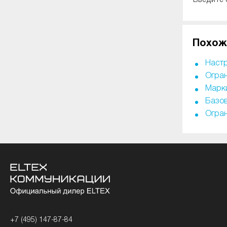
Введите 
Похож
Настр
Огран
Марки
Базов
Огран
+7 (495) 147-87-84