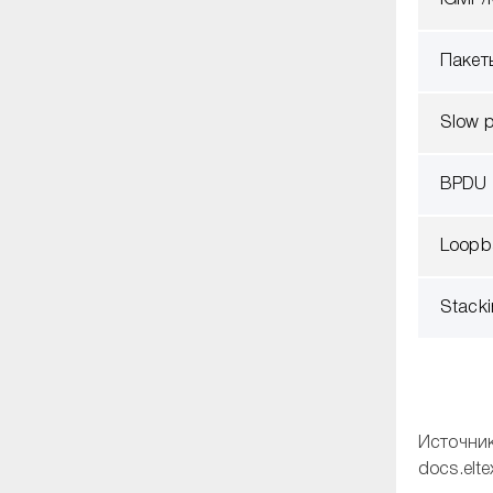
IGMP/
Пакет
Slow p
BPDU
Loopb
Stack
Источник
docs.elte