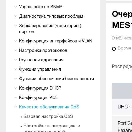
Управление по SNMP
Очер
Диагностика типовых проблем
MES1
Зеркалирование (мониторинг)
портов
Опубликов
Конфигурация интерфейсов и VLAN
Время
Настройка протоколов
Групповая адресация
Распред
Функции управления
Функции обеспечения безопасности
Конфигурация DHCP
Конфигурация ACL
DHCP r
Качество обслуживания QoS
Базовая настройка QoS
Port S
Настройка планировщика и
незар