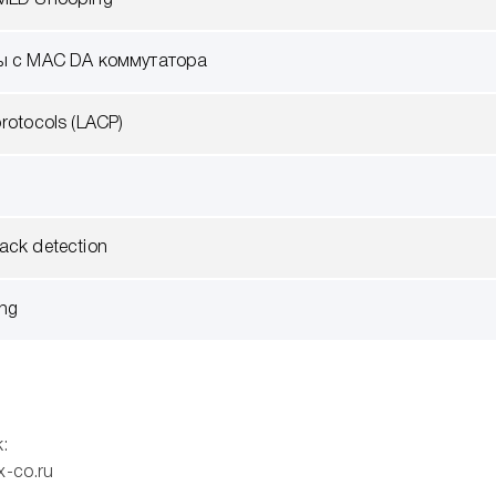
MLD Snooping
ы с MAC DA коммутатора
rotocols (LACP)
ack detection
ing
:
x-co.ru