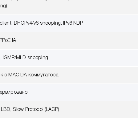
ng)
lient, DHCPv4/v6 snooping, IPv6 NDP
PPoE IA
, IGMP/MLD snooping
к с MAC DA коммутатора
ервировано
LBD, Slow Protocol (LACP)