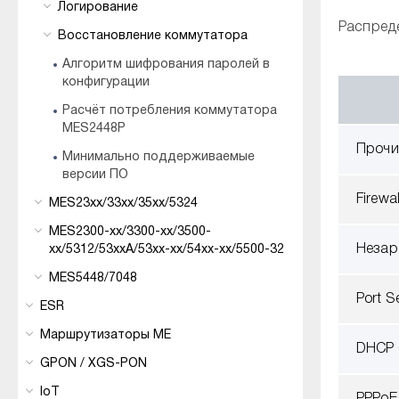
Логирование
Распред
Восстановление коммутатора
Алгоритм шифрования паролей в
конфигурации
Расчёт потребления коммутатора
MES2448P
Прочи
Минимально поддерживаемые
версии ПО
Firewa
MES23xx/33xx/35xx/5324
MES2300-xx/3300-xx/3500-
Незар
xx/5312/53xxA/53xx-xx/54xx-xx/5500-32
MES5448/7048
Port S
ESR
Маршрутизаторы ME
DHCP 
GPON / XGS-PON
IoT