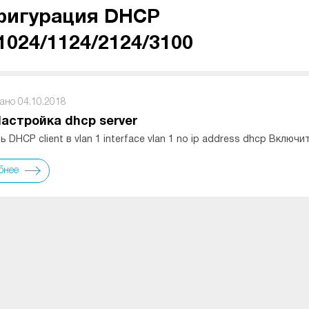
фигурация DHCP
024/1124/2124/3100
ано 04.10.2018
Настройка dhcp server
 DHCP client в vlan 1 interface vlan 1 no ip address dhcp Вкл
бнее