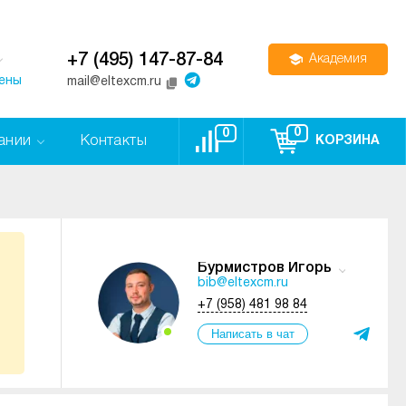
+7 (495) 147-87-84
Академия
цены
mail@eltexcm.ru
0
0
ании
Контакты
КОРЗИНА
Бурмистров Игорь
bib@eltexcm.ru
+7 (958) 481 98 84
Написать в чат