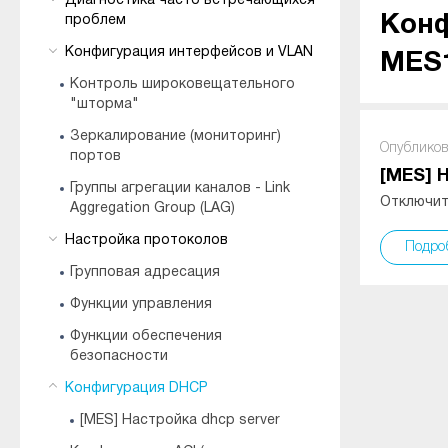
Диагностика часто встречающихся
Кон
проблем
Конфигурация интерфейсов и VLAN
MES1
Контроль широковещательного
"шторма"
Зеркалирование (мониторинг)
Опубликов
портов
[MES] 
Группы агрегации каналов - Link
Отключить
Aggregation Group (LAG)
Настройка протоколов
Подро
Групповая адресация
Функции управления
Функции обеспечения
безопасности
Конфигурация DHCP
[MES] Настройка dhcp server