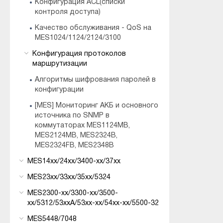
Конфигурация ACL(списки
контроля доступа)
Качество обслуживания - QoS на
MES1024/1124/2124/3100
Конфигурация протоколов
маршрутизации
Алгоритмы шифрования паролей в
конфигурации
[MES] Мониторинг АКБ и основного
источника по SNMP в
коммутаторах MES1124MB,
MES2124MB, MES2324B,
MES2324FB, MES2348B
MES14xx/24xx/3400-xx/37xx
MES23xx/33xx/35xx/5324
MES2300-xx/3300-xx/3500-
xx/5312/53xxA/53xx-xx/54xx-xx/5500-32
MES5448/7048