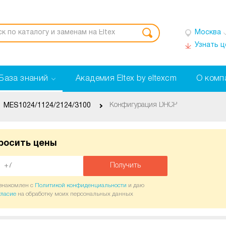
Москва
Узнать 
База знаний
Академия Eltex by eltexcm
О комп
Конфигурация DHCP
MES1024/1124/2124/3100
росить цены
Получить
ознакомлен с
Политикой конфиденциальности
и даю
гласие
на обработку моих персональных данных