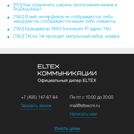
[RG] Как ограничить ширину пропускания канала в
RG24xx/44xx?
[TAU] В web-интерфейсе не отображаются, либо
некорректно отображаются какие-либо элементы
[TAU] Брандмауэр SMG блокирует IP-адрес TAU
[TAU] TAUxx. Не проходит импульсный набор номера
+7 (495) 147-87-84
Пн-пт с 10:00 до 20:00
Заказать звонок
mail@eltexcm.ru
Написать нам
Узнать цены