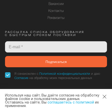
Вакансии
Контакты
Реквизиты
РАССЫЛКА СПИСКА ОБОРУДОВАНИЯ
С БЫСТРЫМ СРОКОМ ПОСТАВКИ
Подписаться
Я ознакомлен с
Политикой конфиденциальности
и даю
Согласие
на обработку моих персональных данных
Используя наш сайт, Вы даёте согласие на обработку
«Элтекс Коммуникации» - официальный дилер завода ELTEX. © 2013—
файлов cookie и пользовательских данных.
Оставаясь на сайте, Вы
соглашаетесь с политикой
их
2026
Политика конфиденциальности
и
Согласие на обработку данных
применения.