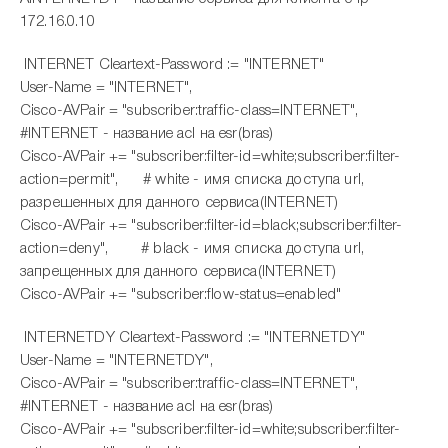
172.16.0.10
INTERNET Cleartext-Password := "INTERNET"
User-Name = "INTERNET",
Cisco-AVPair = "subscriber:traffic-class=INTERNET",
#INTERNET - название acl на esr(bras)
Cisco-AVPair += "subscriber:filter-id=white;subscriber:filter-
action=permit", # white - имя списка доступа url,
разрешенных для данного сервиса(INTERNET)
Cisco-AVPair += "subscriber:filter-id=black;subscriber:filter-
action=deny", # black - имя списка доступа url,
запрещенных для данного сервиса(INTERNET)
Cisco-AVPair += "subscriber:flow-status=enabled"
INTERNETDY Cleartext-Password := "INTERNETDY"
User-Name = "INTERNETDY",
Cisco-AVPair = "subscriber:traffic-class=INTERNET",
#INTERNET - название acl на esr(bras)
Cisco-AVPair += "subscriber:filter-id=white;subscriber:filter-