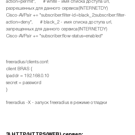
action=permit", # white - имя списка доступа url,
разрешенных для данного сервиса(INTERNETDY)
Cisco-AVPair += "subscriber:filter-id=black_2;subscriber:filter-
action=deny", # black_2 - имя списка доступа url,
запрещенных для данного сервиса(INTERNETDY)
Cisco-AVPair += "subscriber:flow-status=enabled"
freeradius/clients.conf:
client BRAS {
ipaddr = 192.168.0.10
secret = password
}
freeradius -X - запуск freeradius в режиме отладки
3) HTTP/HTTPS(WEB) сервер: