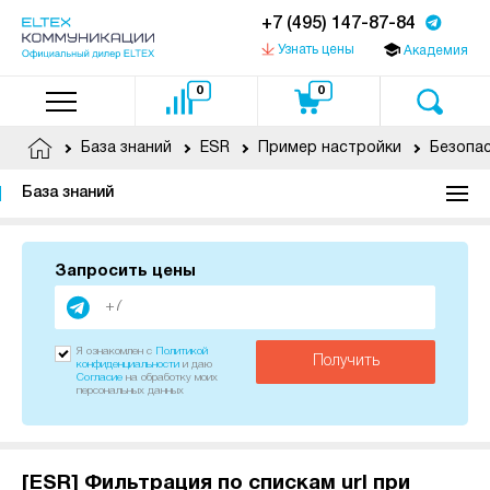
+7 (495) 147-87-84
Узнать цены
Академия
0
0
База знаний
ESR
Пример настройки
Безопа
База знаний
Запросить цены
Я ознакомлен с
Политикой
Получить
конфиденциальности
и даю
Согласие
на обработку моих
персональных данных
[ESR] Фильтрация по спискам url при