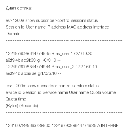
Диагностика:
esr-1200# show subscriber-control sessions status
Session id User name IP address MAC address Interface
Domain
-------------------- --------------- --------------- --------------
--- ------------------ ---------------
1224979098644774945 Bras_user 172.16.0.20
a8:f9:4b:ac:9f:33 gi1/0/3.10 --
1224979098644774944 Bras_user_2 172.16.0.10
a8:f9:4b:ab:a9:ae gi1/0/3.10 --
esr-1200# show subscriber-control services status
ervice id Session id Service name User name Quota volume
Quota time
(Bytes) (Seconds)
-------------------- -------------------- --------------- ---------
------ -------------- --------------
1261007895663738900 1224979098644774935 A INTERNET