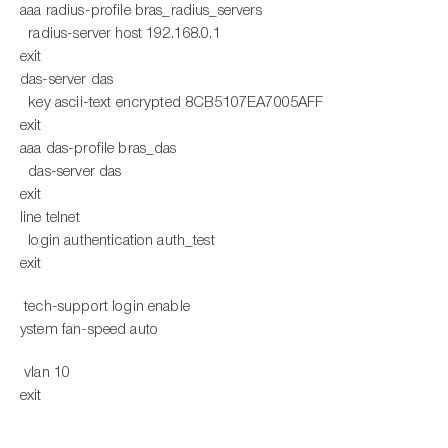
aaa radius-profile bras_radius_servers
radius-server host 192.168.0.1
exit
das-server das
key ascii-text encrypted 8CB5107EA7005AFF
exit
aaa das-profile bras_das
das-server das
exit
line telnet
login authentication auth_test
exit
tech-support login enable
ystem fan-speed auto
vlan 10
exit