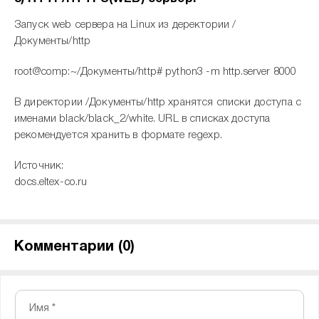
Запуск web сервера на Linux из деректории /
Документы/http
root@comp:~/Документы/http# python3 -m http.server 8000
В директории /Документы/http хранятся списки доступа с
именами black/black_2/white. URL в списках доступа
рекомендуется хранить в формате regexp.
Источник:
docs.eltex-co.ru
Комментарии (
0
)
Имя *