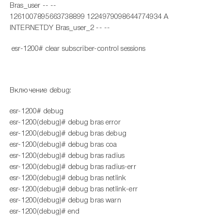
Bras_user -- --
1261007895663738899 1224979098644774934 A
INTERNETDY Bras_user_2 -- --
esr-1200# clear subscriber-control sessions
Включение debug:
esr-1200# debug
esr-1200(debug)# debug bras error
esr-1200(debug)# debug bras debug
esr-1200(debug)# debug bras coa
esr-1200(debug)# debug bras radius
esr-1200(debug)# debug bras radius-err
esr-1200(debug)# debug bras netlink
esr-1200(debug)# debug bras netlink-err
esr-1200(debug)# debug bras warn
esr-1200(debug)# end