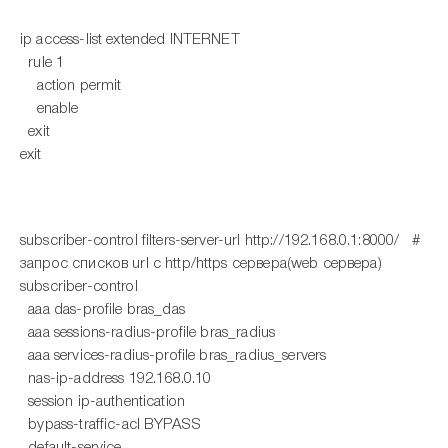
ip access-list extended INTERNET
rule 1
action permit
enable
exit
exit
subscriber-control filters-server-url http://192.168.0.1:8000/ #
запрос списков url с http/https сервера(web сервера)
subscriber-control
aaa das-profile bras_das
aaa sessions-radius-profile bras_radius
aaa services-radius-profile bras_radius_servers
nas-ip-address 192.168.0.10
session ip-authentication
bypass-traffic-acl BYPASS