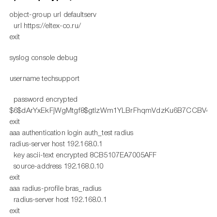
object-group url defaultserv
url https://eltex-co.ru/
exit
syslog console debug
username techsupport
password encrypted
$6$dArYxEkFjWgMtgf8$gtlzWm1YLBrFhqmVdzKu6B7CCBV4TP
exit
aaa authentication login auth_test radius
radius-server host 192.168.0.1
key ascii-text encrypted 8CB5107EA7005AFF
source-address 192.168.0.10
exit
aaa radius-profile bras_radius
radius-server host 192.168.0.1
exit