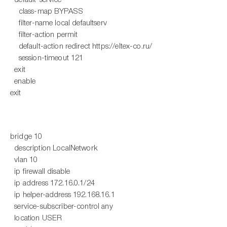
default-service
class-map BYPASS
filter-name local defaultserv
filter-action permit
default-action redirect https://eltex-co.ru/
session-timeout 121
exit
enable
exit
bridge 10
description LocalNetwork
vlan 10
ip firewall disable
ip address 172.16.0.1/24
ip helper-address 192.168.16.1
service-subscriber-control any
location USER