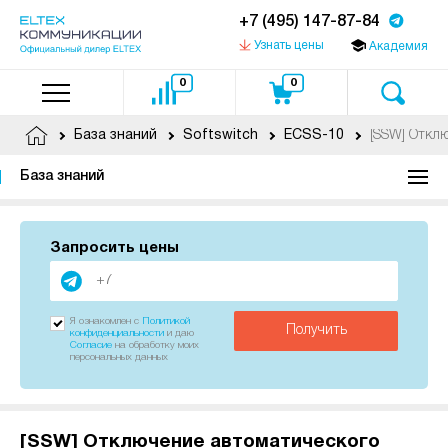
+7 (495) 147-87-84
Узнать цены
Академия
0
0
[SSW] Откл
База знаний
Softswitch
ECSS-10
База знаний
Запросить цены
Я ознакомлен с
Политикой
Получить
конфиденциальности
и даю
Согласие
на обработку моих
персональных данных
[SSW] Отключение автоматического