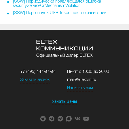
[SSW] Периодически появляющаяся ошибка
securityServiceOrMechanismViolation
[SSW] Перезапуск USB-token при его зависании
+7 (495) 147-87-84
Пн-пт с 10:00 до 20:00
Заказать звонок
mail@eltexcm.ru
Написать нам
Узнать цены