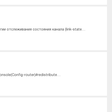
ии отслеживания состояния канала (link-state…
nsole(Config-router)#redistribute…