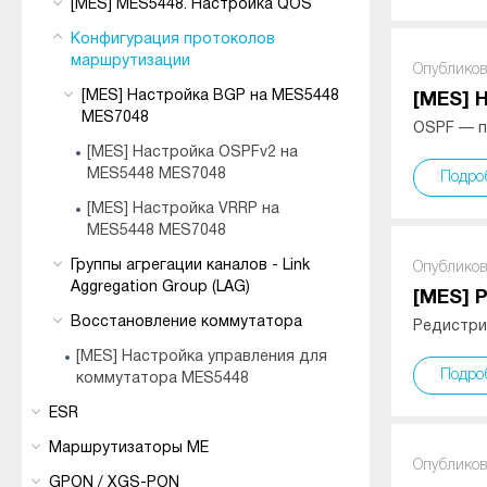
[MES] MES5448. Настройка QOS
Конфигурация протоколов
маршрутизации
Опубликов
[MES] Настройка BGP на MES5448
[MES] 
MES7048
OSPF — п
[MES] Настройка OSPFv2 на
MES5448 MES7048
Подро
[MES] Настройка VRRP на
MES5448 MES7048
Группы агрегации каналов - Link
Опубликов
Aggregation Group (LAG)
[MES] 
Восстановление коммутатора
Редистриб
[MES] Настройка управления для
Подро
коммутатора MES5448
ESR
Маршрутизаторы ME
Опубликов
GPON / XGS-PON