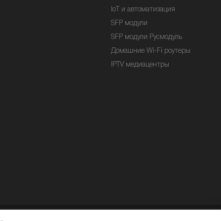
IoT и автоматизация
SFP модули
SFP модули Русмодуль
Домашние Wi-Fi роутеры
IPTV медиацентры