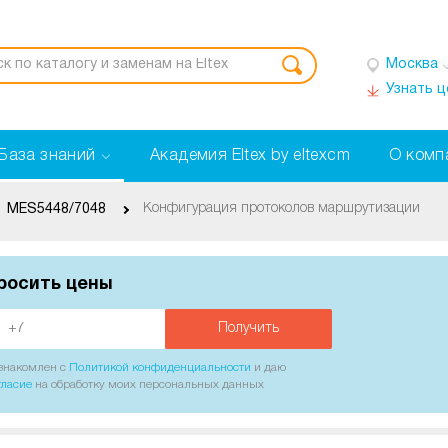
Москва
Узнать 
База знаний
Академия Eltex by eltexcm
О комп
Конфигурация протоколов маршрутизации
MES5448/7048
росить цены
Получить
ознакомлен с
Политикой конфиденциальности
и даю
гласие
на обработку моих персональных данных