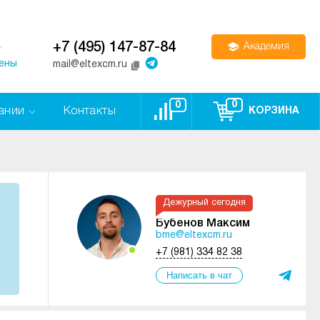
+7 (495) 147-87-84
Академия
цены
mail@eltexcm.ru
0
0
ании
Контакты
КОРЗИНА
Дежурный сегодня
Бубенов Максим
bme@eltexcm.ru
+7 (981) 334 82 38
Написать в чат