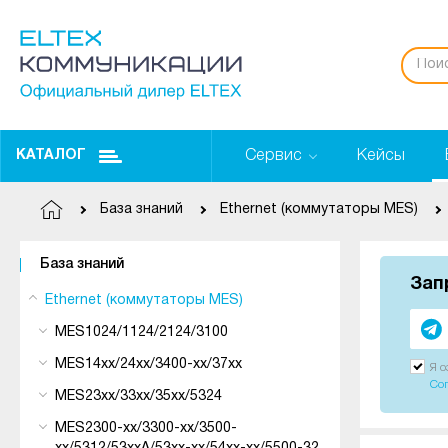
Сервис
Кейсы
КАТАЛОГ
База знаний
Ethernet (коммутаторы MES)
База знаний
Зап
Ethernet (коммутаторы MES)
MES1024/1124/2124/3100
MES14xx/24xx/3400-xx/37xx
Я 
Со
MES23xx/33xx/35xx/5324
MES2300-xx/3300-xx/3500-