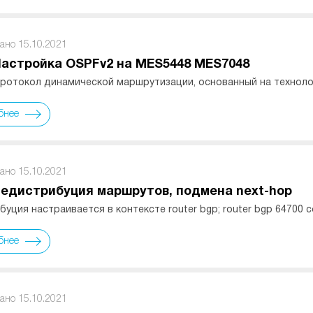
ано 15.10.2021
Настройка OSPFv2 на MES5448 MES7048
ротокол динамической маршрутизации, основанный на технолог
бнее
ано 15.10.2021
Редистрибуция маршрутов, подмена next-hop
уция настраивается в контексте router bgp; router bgp 64700 co
бнее
ано 15.10.2021