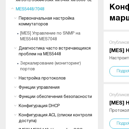
xx/5312/53xxA/53xx-xx/54xx-xx/5500-32
Конф
MES5448/7048
марш
Первоначальная настройка
коммутаторов
[MES] Управление по SNMP на
MES5448 MES7048
Опубликов
Диагностика часто встречающихся
[MES] 
проблем на MES5448
Настроить
Зеркалирование (мониторинг)
портов
Подро
Настройка протоколов
Функции управления
Опубликов
Функции обеспечения безопасности
[MES] 
Конфигурация DHCP
Протокол
Конфигурация ACL (списки контроля
доступа)
Подро