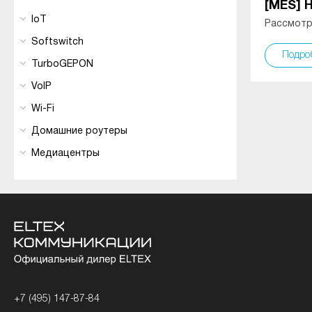
[MES] 
IoT
Рассмотр
Softswitch
Подро
TurboGEPON
VoIP
Wi-Fi
Домашние роутеры
Медиацентры
+7 (495) 147-87-84