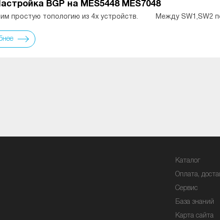
Настройка BGP на MES5448 MES7048
им простую топологию из 4х устройств. Между SW1,SW2 
бнее
Каталог
Оплата, доста
Сервис
База знаний
Карта сайта