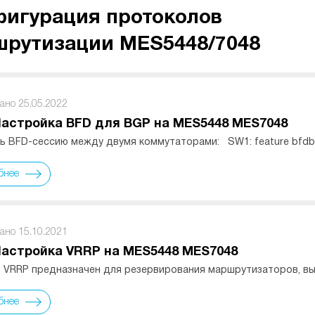
игурация протоколов
рутизации MES5448/7048
ано 25.05.2022
Настройка BFD для BGP на MES5448 MES7048
 BFD-сессию между двумя коммутаторами: SW1: feature bfdbfd i
бнее
ано 15.10.2021
Настройка VRRP на MES5448 MES7048
 VRRP предназначен для резервирования маршрутизаторов, в
бнее