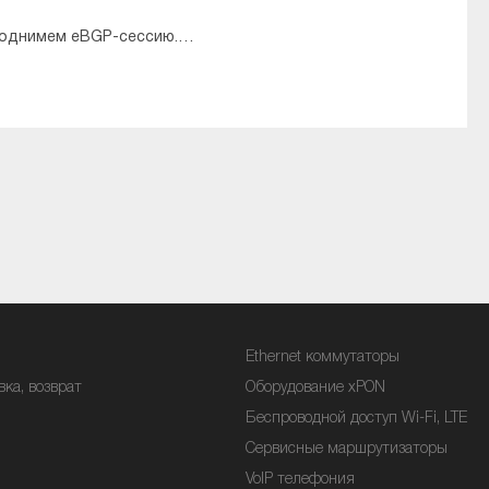
поднимем eBGP-сессию.…
Ethernet коммутаторы
вка, возврат
Оборудование xPON
Беспроводной доступ Wi-Fi, LTE
Сервисные маршрутизаторы
VoIP телефония