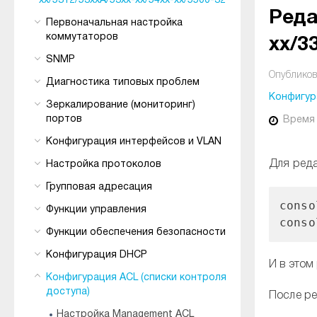
xx/5312/53xxA/53xx-xx/54xx-xx/5500-32
Реда
Первоначальная настройка
коммутаторов
xx/3
SNMP
Опубликов
Диагностика типовых проблем
Конфигура
Зеркалирование (мониторинг)
портов
Время
Конфигурация интерфейсов и VLAN
Для реда
Настройка протоколов
Групповая адресация
conso
Функции управления
conso
Функции обеспечения безопасности
Конфигурация DHCP
И в этом
Конфигурация ACL (списки контроля
доступа)
После ре
Настройка Management ACL