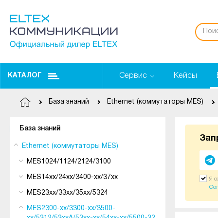
Сервис
Кейсы
КАТАЛОГ
База знаний
Ethernet (коммутаторы MES)
База знаний
Зап
Ethernet (коммутаторы MES)
MES1024/1124/2124/3100
MES14xx/24xx/3400-xx/37xx
Я 
Со
MES23xx/33xx/35xx/5324
MES2300-xx/3300-xx/3500-