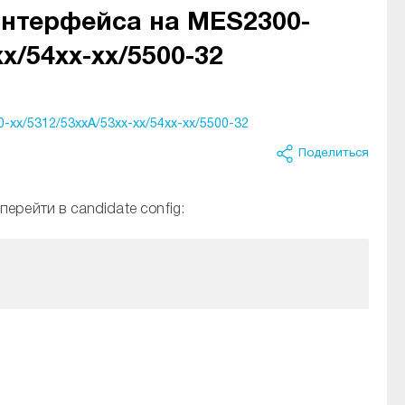
интерфейса на MES2300-
xx/54xx-xx/5500-32
-xx/5312/53xxA/53xx-xx/54xx-xx/5500-32
Поделиться
ерейти в candidate config: