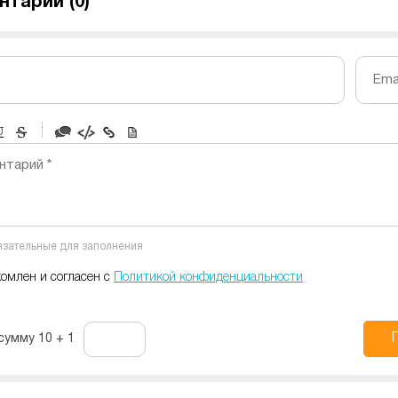
нтарии (
0
)
Emai
-
-
-
-
нтарий *
-
-
-
-
-
-
-
-
бязательные для заполнения
-
-
-
комлен и согласен с
Политикой конфиденциальности
сумму 10 + 1