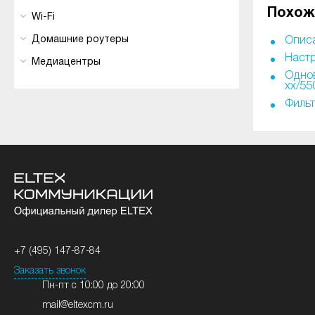
Похож
Wi-Fi
Домашние роутеры
Описа
Настр
Медиацентры
Однов
xx/55
Фильт
+7 (495) 147-87-84
Заказать звонок
Пн-пт с 10:00 до 20:00
mail@eltexcm.ru