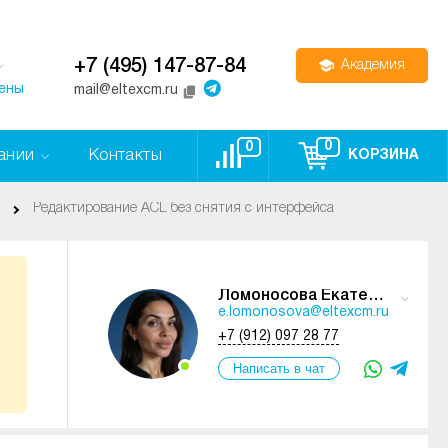
+7 (495) 147-87-84
Академия
цены
mail@eltexcm.ru
0
0
ании
Контакты
КОРЗИНА
Редактирование ACL без снятия с интерфейса
Ломоносова Екатерина
e.lomonosova@eltexcm.ru
+7 (912) 097 28 77
Написать в чат