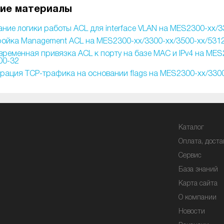
ие материалы
ние логики работы ACL для interface VLAN на MES2300-xx/3
ойка Management ACL на MES2300-xx/3300-xx/3500-xx/5312
ременная привязка ACL к порту на базе MAC и IPv4 на MES2
00-32
рация TCP-трафика на основании flags на MES2300-xx/3300
Каталог
Оплата, доста
Сервис
База знаний
Карта сайта
О компании
Новости