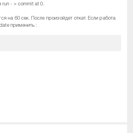
run - > commit at 0.
тся на 60 сек. После произойдет откат. Если работа
date применить :