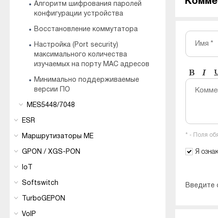
Комме
Алгоритм шифрования паролей
конфигурации устройства
Восстановление коммутатора
Имя *
Настройка (Port security)
максимального количества
изучаемых на порту MAC адресов
Минимально поддерживаемые
версии ПО
Комме
MES5448/7048
ESR
* - Поля о
Маршрутизаторы ME
GPON / XGS-PON
Я озна
IoT
Softswitch
Введите 
TurboGEPON
VoIP