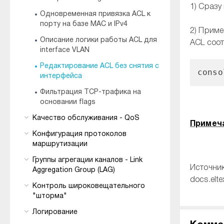
1) Сразу
Одновременная привязка ACL к
порту на базе MAC и IPv4
2) Приме
Описание логики работы ACL для
ACL соот
interface VLAN
Редактирование ACL без снятия с
conso
интерфейса
Фильтрация TCP-трафика на
основании flags
Качество обслуживания - QoS
Примеч
Конфигурация протоколов
маршрутизации
Группы агрегации каналов - Link
Источник
Aggregation Group (LAG)
docs.elte
Контроль широковещательного
"шторма"
Логирование