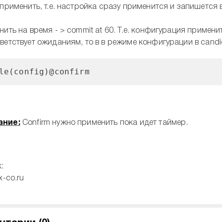
 применить, т.е. настройка сразу применится и запишется в 
нить на время - > commit at 60. Т.е. конфигурация примени
ветствует ожиданиям, то в в режиме конфигурации в candi
le(config)@confirm
ание:
Confirm нужно применить пока идет таймер.
:
x-co.ru