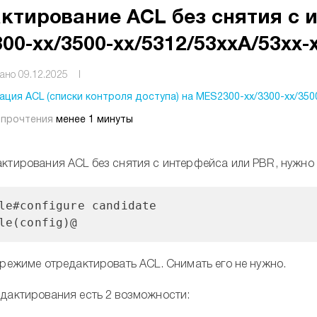
ктирование ACL без снятия с 
300-xx/3500-xx/5312/53xxA/53xx-
ано 09.12.2025
I
ция ACL (списки контроля доступа) на MES2300-xx/3300-xx/3500
 прочтения
менее 1 минуты
ктирования ACL без снятия с интерфейса или PBR, нужно п
le#configure candidate
le(config)@
 режиме отредактировать ACL. Снимать его не нужно.
дактирования есть 2 возможности: