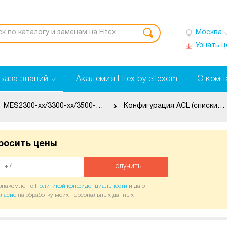
Москва
Узнать 
База знаний
Академия Eltex by eltexcm
О комп
MES2300-xx/3300-xx/3500-xx/5312/53xxA/53xx-xx/54xx-xx/5500-32
Конфигурация ACL (списки контроля доступа)
росить цены
Получить
ознакомлен с
Политикой конфиденциальности
и даю
гласие
на обработку моих персональных данных