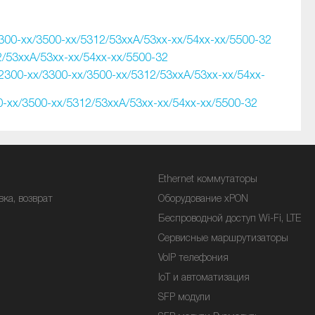
300-xx/3500-xx/5312/53xxA/53xx-xx/54xx-xx/5500-32
/53xxA/53xx-xx/54xx-xx/5500-32
300-xx/3300-xx/3500-xx/5312/53xxA/53xx-xx/54xx-
-xx/3500-xx/5312/53xxA/53xx-xx/54xx-xx/5500-32
Ethernet коммутаторы
вка, возврат
Оборудование xPON
Беспроводной доступ Wi-Fi, LTE
Сервисные маршрутизаторы
VoIP телефония
IoT и автоматизация
SFP модули