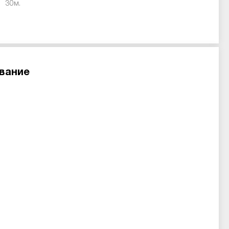
30м.
вание