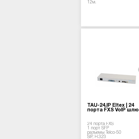
12м.
TAU-24.IP Eltex | 24
порта FXS VoIP шлю
24 порта FXS
1 порт SFP
разъемы Telco-50
SIP, H.323