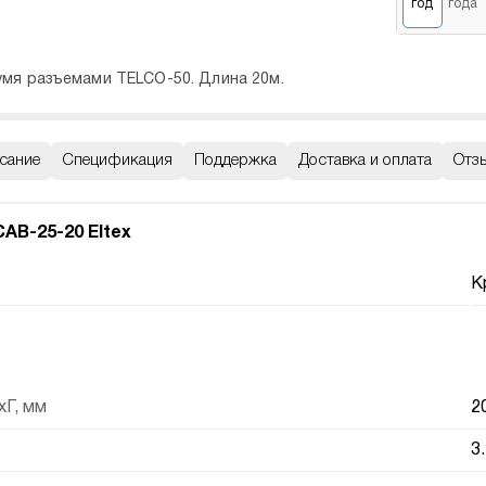
год
года
умя разъемами TELCO-50. Длина 20м.
сание
Спецификация
Поддержка
Доставка и оплата
Отз
AB-25-20 Eltex
К
Г, мм
2
3