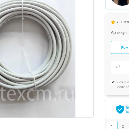
0 Отз
Артикул:
Ком
Я ознак
моих п
Пр
га
1
2