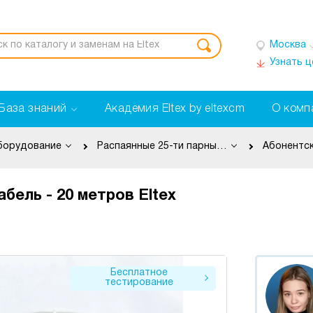
Москва
Узнать 
База знаний
Академия Eltex by eltexcm
О комп
борудование
Распаянные 25-ти парные кабели - для TAU-16.IP, TAU-24.IP, МС240
Абонентск
бель - 20 метров Eltex
Бесплатное
тестирование