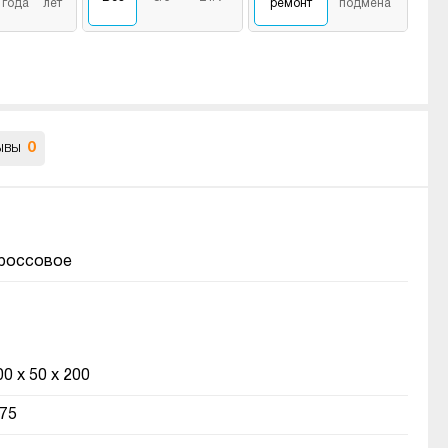
года
лет
ремонт
подмена
ывы
0
россовое
00 x 50 x 200
.75