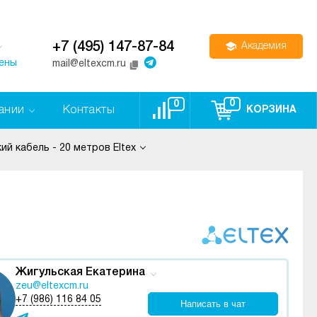
+7 (495) 147-87-84
Академия
цены
mail@eltexcm.ru
0
0
ании
Контакты
КОРЗИНА
ий кабель - 20 метров Eltex
Жигульская Екатерина
zeu@eltexcm.ru
+7 (986) 116 84 05
Написать в чат