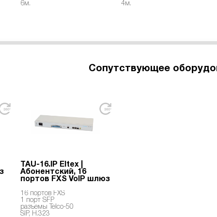
6м.
4м.
Сопутствующее оборудо
TAU-16.IP Eltex |
з
Абонентский, 16
портов FXS VoIP шлюз
16 портов FXS
1 порт SFP
разъемы Telco-50
SIP, H.323