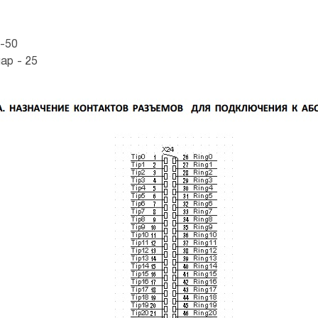
-50
ар - 25