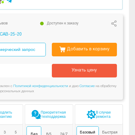
ывов
Доступен к заказу
CAB-25-20
мерческий запрос
Добавить в корзину
Узнать цену
омлен с
Политикой конфиденциальности
и даю
Согласие
на обработку
ерсональных данных
одлить
Приоритетная
В случае
рантию
техподдержка
ремонта
3
5
Базовый
Быстрая
Без
8/5
24/7