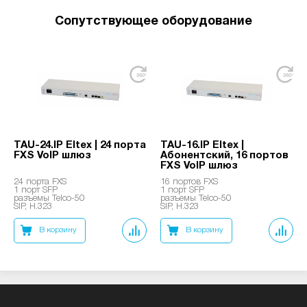
Сопутствующее оборудование
TAU-24.IP Eltex | 24 порта
TAU-16.IP Eltex |
FXS VoIP шлюз
Абонентский, 16 портов
FXS VoIP шлюз
24 порта FXS
16 портов FXS
1 порт SFP
1 порт SFP
разъемы Telco-50
разъемы Telco-50
SIP, H.323
SIP, H.323
В корзину
В корзину