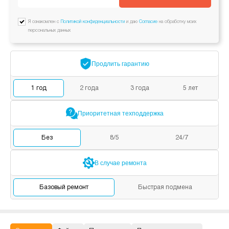
Я ознакомлен с
Политикой конфиденциальности
и даю
Согласие
на обработку моих
персональных данных
Продлить
гарантию
1
год
2
года
3
года
5
лет
Приоритетная
техподдержка
Без
8/5
24/7
В случае
ремонта
Базовый
ремонт
Быстрая
подмена