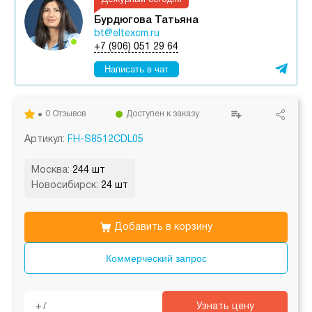
Дежурный сегодня
Бурдюгова Татьяна
bt@eltexcm.ru
+7 (906) 051 29 64
Написать в чат
0 Отзывов
Доступен к заказу
Артикул:
FH-S8512CDL05
Москва:
244 шт
Новосибирск:
24 шт
Добавить в корзину
Коммерческий запрос
Узнать цену