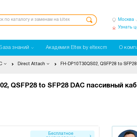
Москва
Узнать 
База знаний
Академия Eltex by eltexcm
О комп
C
Direct Attach
FH-DP10T30QS02, QSFP28 to SFP28
2, QSFP28 to SFP28 DAC пассивный каб
Бесплатное