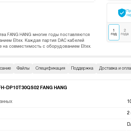
Пр
га
1
2
год
года
тва FANG HANG многие годы поставляются
нием Eltex. Каждая партия DAC кабелей
 на совместимость с оборудованием Eltex.
сание
Файлы
Спецификация
Поддержка
Доставка и опла
FH-DP10T30QS02 FANG HANG
анных
1
2
D