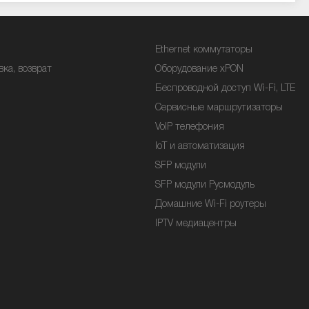
Ethernet коммутаторы
вка, возврат
Оборудование xPON
Беспроводной доступ Wi-Fi, LTE
Сервисные маршрутизаторы
VoIP телефония
IoT и автоматизация
SFP модули
SFP модули Русмодуль
Домашние Wi-Fi роутеры
IPTV медиацентры