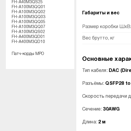
FH-A40M3QS25
FH-A100M3QQ01
FH-A100M3QQ02
Габариты и вес
FH-A100M3QQ03
FH-A100M3QQ05
Размер коробки ШхВх
FH-A100M3QQ07
FH-A100M3QS02
FH-A400M3QD01
Вес брутто, кг
FH-A400M3QD10
Патч-корды MPO
Основные харак
Тип кабеля:
DAC (Dir
Разъёмы:
QSFP28 to
Скорость передачи 
Сечение:
30AWG
Длина:
2 м