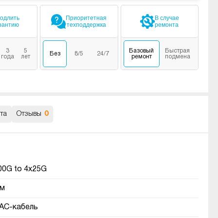
одлить
Приоритетная
В случае
рантию
техподдержка
ремонта
3
5
Базовый
Быстрая
Без
8/5
24/7
года
лет
ремонт
подмена
та
Отзывы
0
00G to 4x25G
 м
AC-кабель