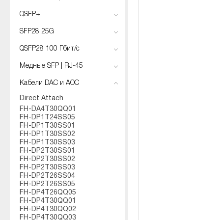
QSFP+
SFP28 25G
QSFP28 100 Гбит/с
Медные SFP | RJ-45
Кабели DAC и AOC
Direct Attach
FH-DA4T30QQ01
FH-DP1T24SS05
FH-DP1T30SS01
FH-DP1T30SS02
FH-DP1T30SS03
FH-DP2T30SS01
FH-DP2T30SS02
FH-DP2T30SS03
FH-DP2T26SS04
FH-DP2T26SS05
FH-DP4T26QQ05
FH-DP4T30QQ01
FH-DP4T30QQ02
FH-DP4T30QQ03