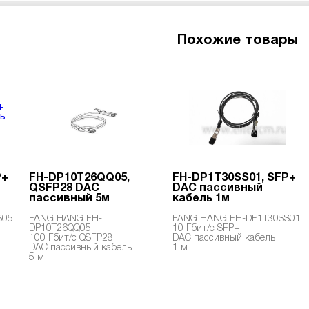
Похожие товары
P+
FH-DP10T26QQ05,
FH-DP1T30SS01, SFP+
QSFP28 DAC
DAC пассивный
пассивный 5м
кабель 1м
S05
FANG HANG FH-
FANG HANG FH-DP1T30SS01
DP10T26QQ05
10 Гбит/с SFP+
100 Гбит/с QSFP28
DAC пассивный кабель
DAC пассивный кабель
1 м
5 м