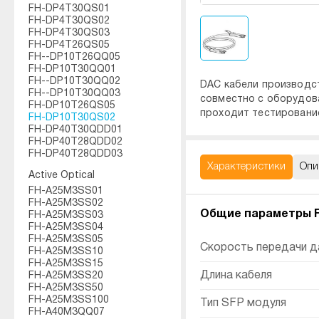
FH-DP4T30QS01
FH-DP4T30QS02
FH-DP4T30QS03
FH-DP4T26QS05
FH--DP10T26QQ05
FH-DP10T30QQ01
FH--DP10T30QQ02
DAC кабели производс
FH--DP10T30QQ03
совместно с оборудова
FH-DP10T26QS05
проходит тестирование
FH-DP10T30QS02
FH-DP40T30QDD01
FH-DP40T28QDD02
FH-DP40T28QDD03
Характеристики
Опи
Active Optical
FH-A25M3SS01
FH-A25M3SS02
Общие параметры 
FH-A25M3SS03
FH-A25M3SS04
FH-A25M3SS05
Скорость передачи д
FH-A25M3SS10
FH-A25M3SS15
Длина кабеля
FH-A25M3SS20
FH-A25M3SS50
FH-A25M3SS100
Тип SFP модуля
FH-A40M3QQ07