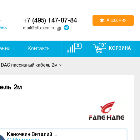
+7 (495) 147-87-84
Академия
цены
mail@eltexcm.ru
0
0
ании
Контакты
КОРЗИНА
 DAC пассивный кабель 2м
ель 2м
Каночкин Виталий