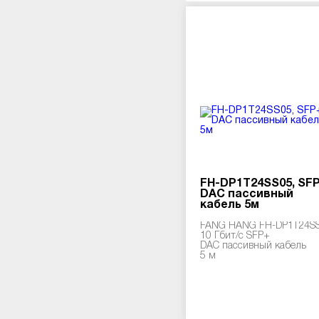
FH-DP1T24SS05, SF
DAC пассивный
кабель 5м
FANG HANG FH-DP1T24S
10 Гбит/с SFP+
DAC пассивный кабель
5 м