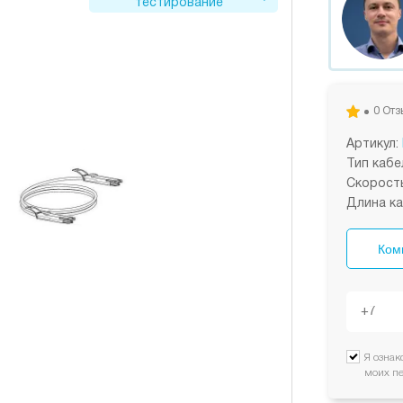
тестирование
0 Отз
Артикул:
Тип кабе
Скорость
Длина ка
Ком
Я ознак
моих п