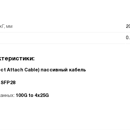
Г, мм
2
0
теристики:
ect Attach Cable) пассивный кабель
 SFP28
данных:
100G to 4x25G