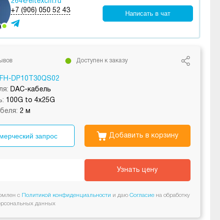
264@eltexcm.ru
+7 (906) 050 52 43
Написать в чат
ывов
Доступен к заказу
FH-DP10T30QS02
ля:
DAC-кабель
:
100G to 4x25G
беля:
2 м
мерческий запрос
Добавить в корзину
Узнать цену
омлен с
Политикой конфиденциальности
и даю
Согласие
на обработку
ерсональных данных