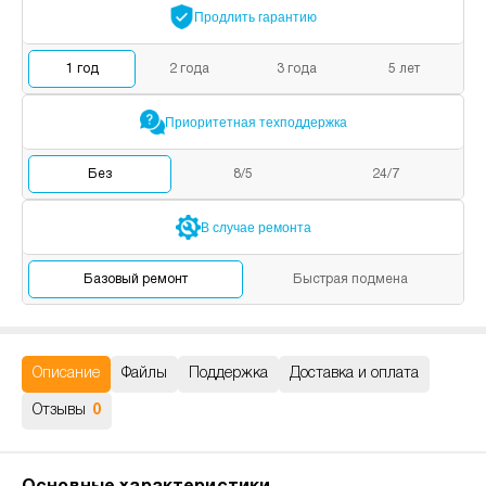
Продлить
гарантию
1
год
2
года
3
года
5
лет
Приоритетная
техподдержка
Без
8/5
24/7
В случае
ремонта
Базовый
ремонт
Быстрая
подмена
Описание
Файлы
Поддержка
Доставка и оплата
Отзывы
0