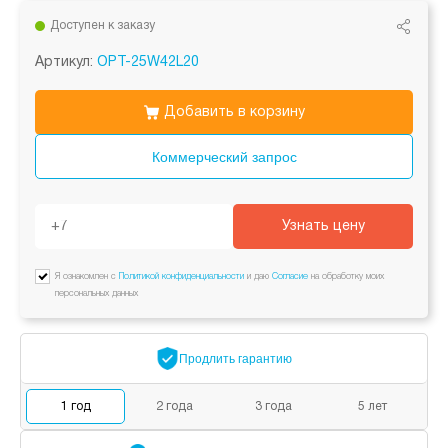
Доступен к заказу
Артикул:
OPT-25W42L20
Добавить в корзину
Коммерческий запрос
Узнать цену
Я ознакомлен с
Политикой конфиденциальности
и даю
Согласие
на обработку моих
персональных данных
Продлить
гарантию
1
год
2
года
3
года
5
лет