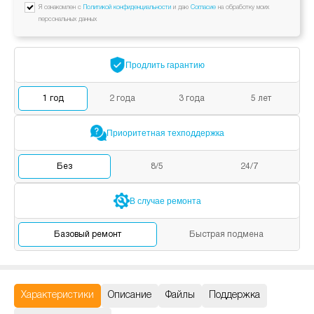
Я ознакомлен с
Политикой конфиденциальности
и даю
Согласие
на обработку моих
персональных данных
Продлить
гарантию
1
год
2
года
3
года
5
лет
Приоритетная
техподдержка
Без
8/5
24/7
В случае
ремонта
Базовый
ремонт
Быстрая
подмена
Характеристики
Описание
Файлы
Поддержка