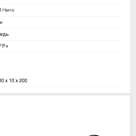
0
Гбит/с
м
едь
FP+
00 x 10 x 200