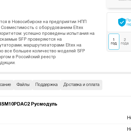
Пр
тся в Новосибирске на предприятии НПП
га
. Совместимость с оборудованием Eltex
иоритетом: успешно проведены испытания на
пускаемые SFP проверяются на
1
2
год
года
таторами, маршрутизаторами Eltex на
но все большее количество моделей SFP
ргом в Российский реестр
дукции.
сание
Файлы
Поддержка
Доставка и оплата
RSM10PDAC2 Русмодуль
Н
Н