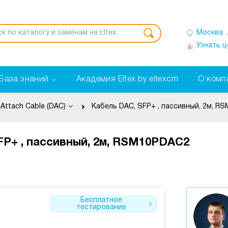
Москва
Узнать 
База знаний
Академия Eltex by eltexcm
О комп
 Attach Cable (DAC)
Кабель DAC, SFP+ , пассивный, 2м, R
FP+ , пассивный, 2м, RSM10PDAC2
Бесплатное
тестирование