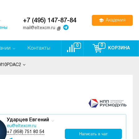
+7 (495) 147-87-84
Академия
цены
mail@eltexcm.ru
0
0
ании
Контакты
КОРЗИНА
SM10PDAC2
Ударцев Евгений
eu@eltexcm.ru
+7 (958) 751 80 54
Написать в чат