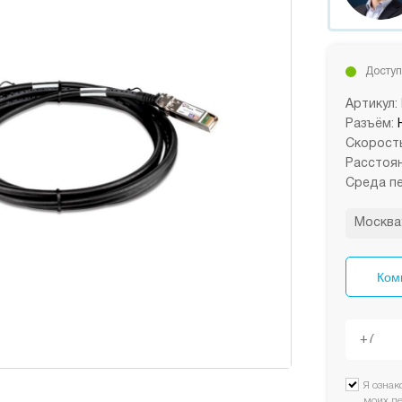
Доступ
Артикул:
Разъём:
Скорость
Расстоян
Среда пе
Москва
Ком
Я ознак
моих п