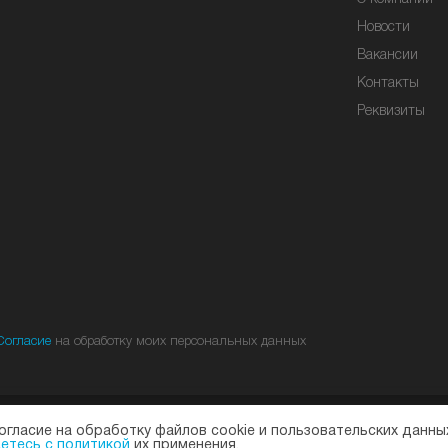
Новости
Вакансии
Контакты
Реквизиты
Согласие
на обработку моих персональных данных
огласие на обработку файлов cookie и пользовательских данны
ициальный дилер завода ELTEX. © 2013—2026
Политика конфиденциальности
и
етесь с политикой
их применения.