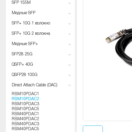
SFP 155M
Медные SFP
SFP+ 10G 1 волокно
SFP+ 10G 2 волокна
Медные SFP+
SFP28 25G
QSFP+ 40G
QSFP28 100G
Direct Attach Cable (DAC)
RSM10PDAC1
RSM10PDAC2
RSM10PDAC3
RSM10PDAC5
RSM40PDAC1
RSM40PDAC2
RSM40PDAC3
RSM40PDAC5