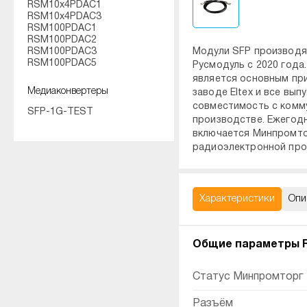
RSM10x4PDAC1
RSM10x4PDAC3
RSM100PDAC1
RSM100PDAC2
RSM100PDAC3
Модули SFP производя
RSM100PDAC5
Русмодуль с 2020 года
является основным пр
Медиаконвертеры
заводе Eltex и все вы
совместимость с комму
SFP-1G-TEST
производстве. Ежегод
включается Минпромто
радиоэлектронной про
Характеристики
Опи
Общие параметры 
Статус Минпромторг
Разъём