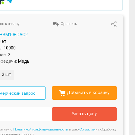
ен к заказу
Сравнить
RSM10PDAC2
Нет
:
10000
ие:
2
редачи:
Медь
:
3 шт
мерческий запрос
Добавить в корзину
Узнать цену
омлен с
Политикой конфиденциальности
и даю
Согласие
на обработку
ерсональных данных