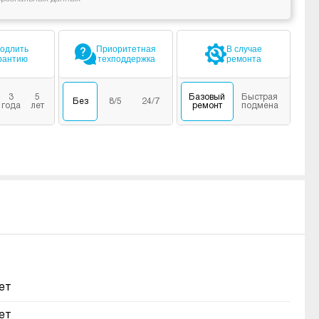
одлить
Приоритетная
В случае
рантию
техподдержка
ремонта
3
5
Базовый
Быстрая
Без
8/5
24/7
года
лет
ремонт
подмена
ет
ет