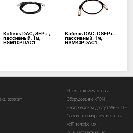
Кабель DAC, SFP+ ,
Кабель DAC, QSFP+ ,
пассивный, 1м,
пассивный, 1м,
RSM10PDAC1
RSM40PDAC1
Ethernet коммутаторы
вка, возврат
Оборудование xPON
Беспроводной доступ Wi-Fi, LTE
Сервисные маршрутизаторы
VoIP телефония
IoT и автоматизация