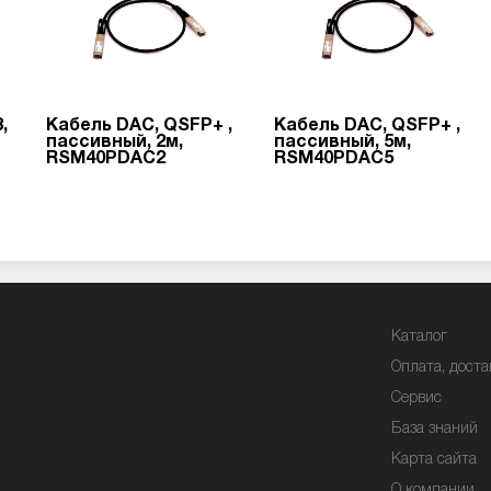
,
Кабель DAC, QSFP+ ,
Кабель DAC, QSFP+ ,
пассивный, 2м,
пассивный, 5м,
RSM40PDAC2
RSM40PDAC5
Каталог
Оплата, доста
Сервис
База знаний
Карта сайта
О компании