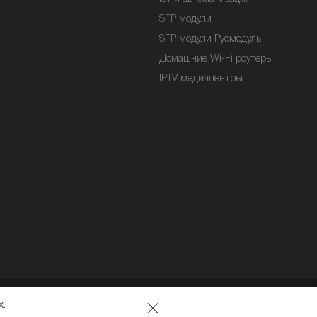
SFP модули
SFP модули Русмодуль
Домашние Wi-Fi роутеры
IPTV медиацентры
х.
Согласие на обработку данных