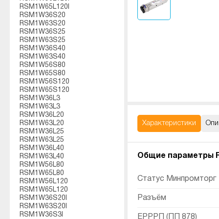
RSM1W65L120I
RSM1W36S20
RSM1W63S20
RSM1W36S25
RSM1W63S25
RSM1W36S40
RSM1W63S40
RSM1W56S80
RSM1W65S80
RSM1W56S120
RSM1W65S120
RSM1W36L3
RSM1W63L3
RSM1W36L20
Характеристики
Опи
RSM1W63L20
RSM1W36L25
RSM1W63L25
RSM1W36L40
Общие параметры 
RSM1W63L40
RSM1W56L80
RSM1W65L80
Статус Минпромторг
RSM1W56L120
RSM1W65L120
Разъём
RSM1W36S20I
RSM1W63S20I
RSM1W36S3I
ЕРРРП (ПП 878)