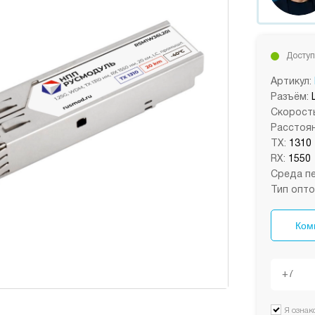
Доступ
Артикул:
Разъём:
Скорость
Расстоян
TX:
1310
RX:
1550
Среда пе
Тип опто
Ком
Я ознак