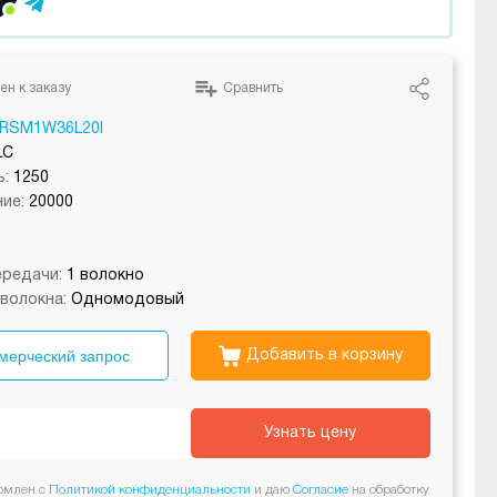
ен к заказу
Сравнить
RSM1W36L20I
LC
:
1250
ие:
20000
редачи:
1 волокно
волокна:
Одномодовый
мерческий запрос
Добавить в корзину
Узнать цену
омлен с
Политикой конфиденциальности
и даю
Согласие
на обработку