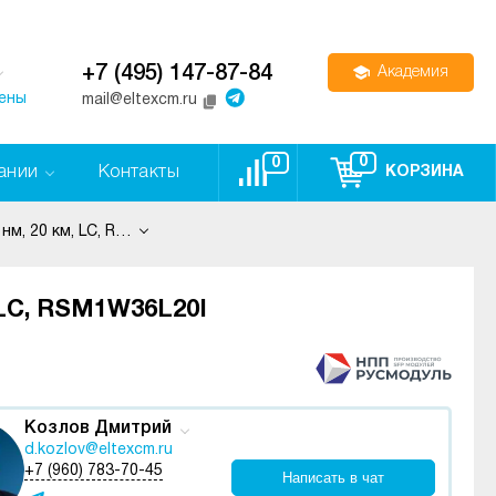
+7 (495) 147-87-84
Академия
цены
mail@eltexcm.ru
0
0
ании
Контакты
КОРЗИНА
SFP модуль, 1.25G, WDM, TX 1310 нм, RX 1550 нм, 20 км, LC, RSM1W36L20I
, LC, RSM1W36L20I
Козлов Дмитрий
d.kozlov@eltexcm.ru
+7 (960) 783-70-45
Написать в чат