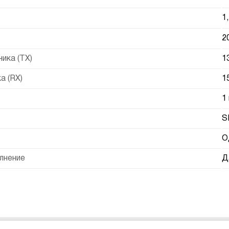
1
2
ика (TX)
1
а (RX)
1
1
S
О
лнение
Д