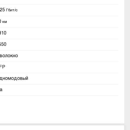
,25
Гбит/с
0
км
310
550
 волокно
FP
дномодовый
а