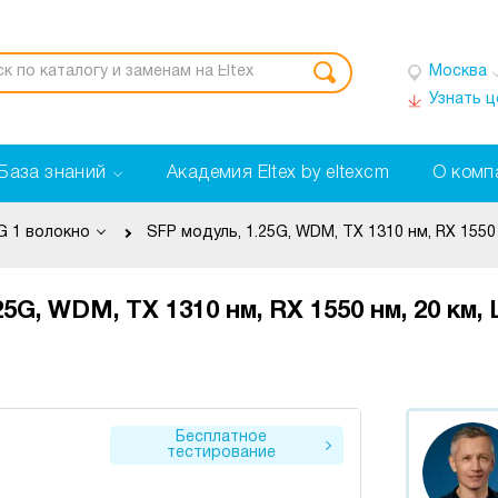
Москва
Узнать 
База знаний
Академия Eltex by eltexcm
О комп
G 1 волокно
25G, WDM, TX 1310 нм, RX 1550 нм, 20 км
Бесплатное
тестирование