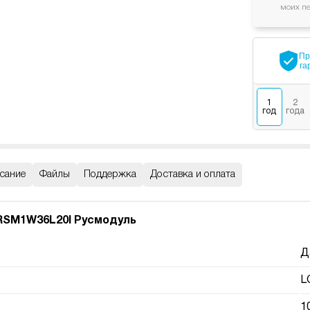
моих п
Пр
га
1
2
год
года
сание
Файлы
Поддержка
Доставка и оплата
RSM1W36L20I Русмодуль
Д
L
1