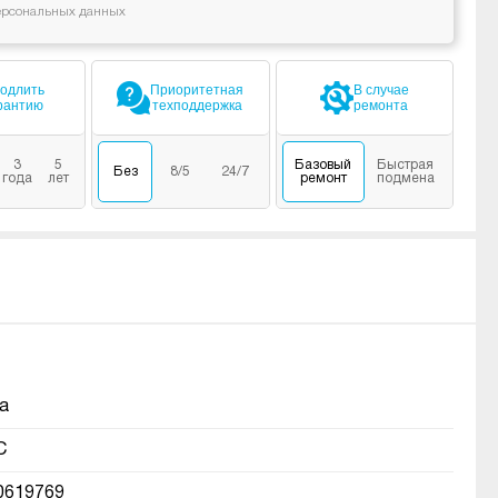
ерсональных данных
одлить
Приоритетная
В случае
рантию
техподдержка
ремонта
3
5
Базовый
Быстрая
Без
8/5
24/7
года
лет
ремонт
подмена
а
C
0619769