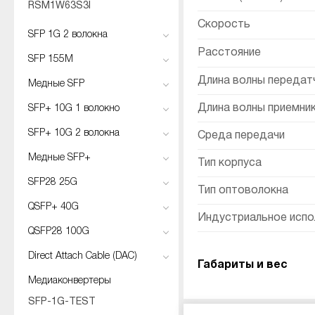
RSM1W63S3I
Скорость
SFP 1G 2 волокна
Расстояние
SFP 155M
Длина волны передатч
Медные SFP
Длина волны приемник
SFP+ 10G 1 волокно
SFP+ 10G 2 волокна
Среда передачи
Медные SFP+
Тип корпуса
SFP28 25G
Тип оптоволокна
QSFP+ 40G
Индустриальное испо
QSFP28 100G
Direct Attach Cable (DAC)
Габариты и вес
Медиаконвертеры
SFP-1G-TEST