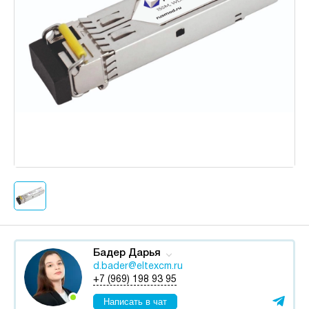
Бадер Дарья
d.bader@eltexcm.ru
+7 (969) 198 93 95
Написать в чат