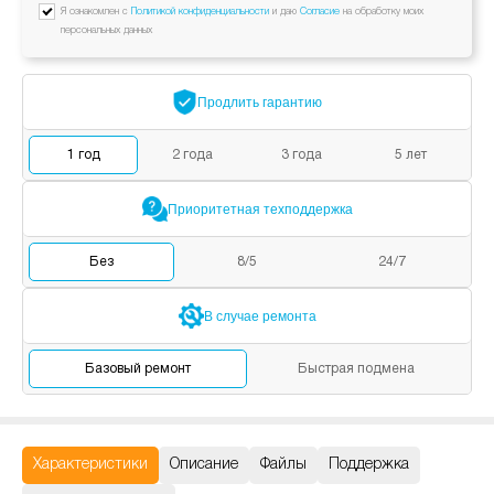
Я ознакомлен с
Политикой конфиденциальности
и даю
Согласие
на обработку моих
персональных данных
Продлить
гарантию
1
год
2
года
3
года
5
лет
Приоритетная
техподдержка
Без
8/5
24/7
В случае
ремонта
Базовый
ремонт
Быстрая
подмена
Характеристики
Описание
Файлы
Поддержка