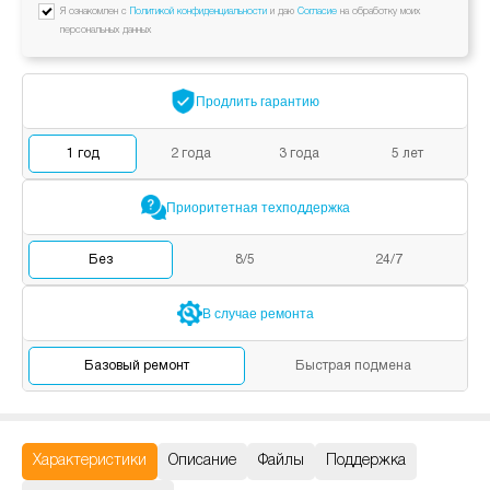
Я ознакомлен с
Политикой конфиденциальности
и даю
Согласие
на обработку моих
персональных данных
Продлить
гарантию
1
год
2
года
3
года
5
лет
Приоритетная
техподдержка
Без
8/5
24/7
В случае
ремонта
Базовый
ремонт
Быстрая
подмена
Характеристики
Описание
Файлы
Поддержка