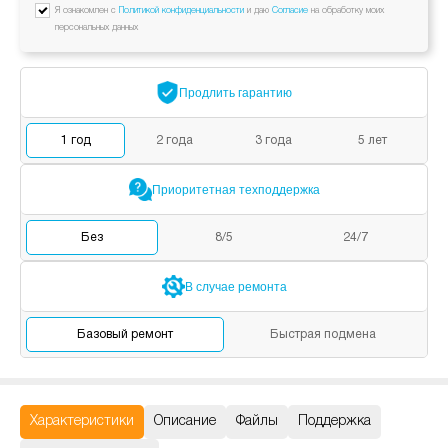
Я ознакомлен с
Политикой конфиденциальности
и даю
Согласие
на обработку моих
персональных данных
Продлить
гарантию
1
год
2
года
3
года
5
лет
Приоритетная
техподдержка
Без
8/5
24/7
В случае
ремонта
Базовый
ремонт
Быстрая
подмена
Характеристики
Описание
Файлы
Поддержка