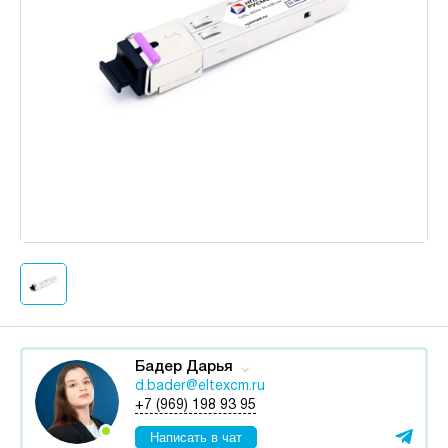
Бадер Дарья
d.bader@eltexcm.ru
+7 (969) 198 93 95
Написать в чат