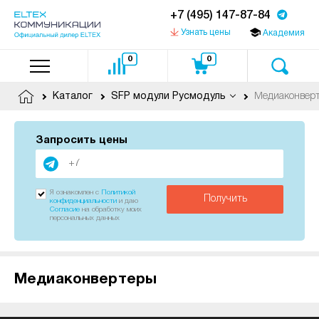
+7 (495) 147-87-84
Узнать цены
Академия
0
0
Медиаконвер
Каталог
SFP модули Русмодуль
Запросить цены
Я ознакомлен с
Политикой
Получить
конфиденциальности
и даю
Согласие
на обработку моих
персональных данных
Медиаконвертеры