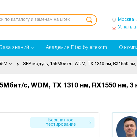
Москва
Узнать 
База знаний
Академия Eltex by eltexcm
О комп
55M
5Мбит/с, WDM, TX 1310 нм, RX1550 нм, 3
Бесплатное
тестирование