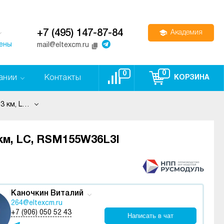
+7 (495) 147-87-84
Академия
цены
mail@eltexcm.ru
0
0
ании
Контакты
КОРЗИНА
SFP модуль, 155Мбит/с, WDM, TX 1310 нм, RX1550 нм, 3 км, LC, RSM155W36L3I
 км, LC, RSM155W36L3I
Каночкин Виталий
264@eltexcm.ru
+7 (906) 050 52 43
Написать в чат