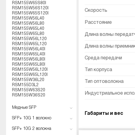
RSM155W65S80I
RSM155W56S120I
Скорость
RSM155W65S120I
RSM155W56L40
Расстояние
RSM155W56L80
RSM155W65L40
RSM155W65L80
Длина волны передатч
RSM155W56L120
RSM155W65L120
Длина волны приемник
RSM155W56L40I
RSM155W65L40I
Среда передачи
RSM155W56L80I
RSM155W65L80I
RSM155W56L120I
Тип корпуса
RSM155W65L120I
RSM155W36L20
Тип оптоволокна
RSM155D3L2
RSM155W63S20
Индустриальное испо
RSM155W36S20
Медные SFP
Габариты и вес
SFP+ 10G 1 волокно
SFP+ 10G 2 волокна