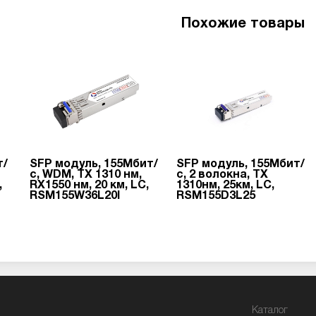
Похожие товары
т/
SFP модуль, 155Мбит/
SFP модуль, 155Мбит/
с, WDM, TX 1310 нм,
с, 2 волокна, TX
,
RX1550 нм, 20 км, LC,
1310нм, 25км, LC,
RSM155W36L20I
RSM155D3L25
Каталог