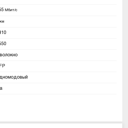
55
Мбит/с
км
310
550
 волокно
FP
дномодовый
а