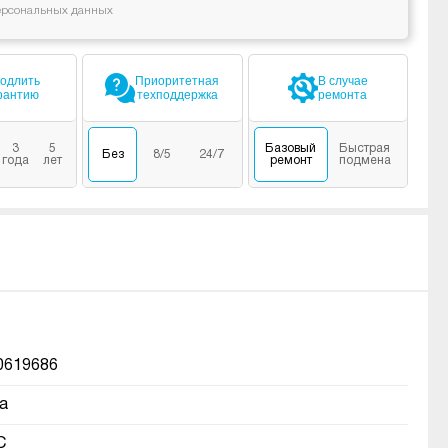
ерсональных данных
одлить
Приоритетная
В случае
рантию
техподдержка
ремонта
3
5
Базовый
Быстрая
Без
8/5
24/7
года
лет
ремонт
подмена
0619686
а
C