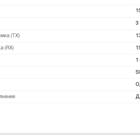
1
3
ика (TX)
1
а (RX)
1
1
S
О
лнение
Д