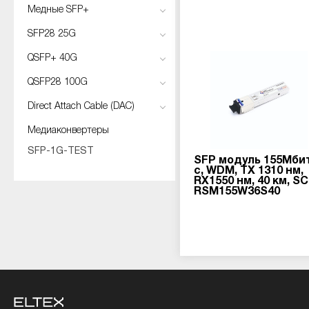
Медные SFP+
SFP28 25G
QSFP+ 40G
QSFP28 100G
Direct Attach Cable (DAC)
Медиаконвертеры
SFP-1G-TEST
SFP модуль 155Мби
с, WDM, TX 1310 нм,
RX1550 нм, 40 км, SC
RSM155W36S40