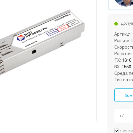
Доступ
Артикул:
Разъём:
Скорость
Расстоян
TX:
1310
RX:
1550
Среда пе
Тип опто
Ком
Я ознак