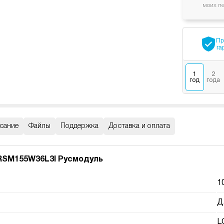
моих п
Пр
га
1
2
год
года
сание
Файлы
Поддержка
Доставка и оплата
SM155W36L3I Русмодуль
1
Д
L