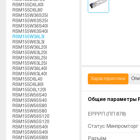
RSM155D6L40I
RSM155D6L80
RSM155W36S25I
RSM155W63S25I
RSM155W36S40I
RSM155W63S40I
RSM155W36L3I
RSM155W63L3I
RSM155W36L20I
RSM155W63L20I
RSM155W36L25I
RSM155W63L25I
RSM155W36L40I
RSM155W63L40I
Характеристики
Опи
RSM155D6L40
RSM155D6L80I
RSM155D6L120I
RSM155W56S40
Общие параметры R
RSM155W65S40
RSM155W56S80
RSM155W65S80
ЕРРРП (ПП 878)
RSM155W56S120
RSM155W65S120
Статус Минпромторг
RSM155W56S40I
RSM155W65S40I
RSM155W56S80I
Разъём