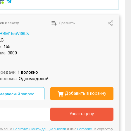
ен к заказу
Сравнить
RSM155W36L3I
LC
:
155
ие:
3000
редачи:
1 волокно
волокна:
Одномодовый
мерческий запрос
Добавить в корзину
Узнать цену
омлен с
Политикой конфиденциальности
и даю
Согласие
на обработку