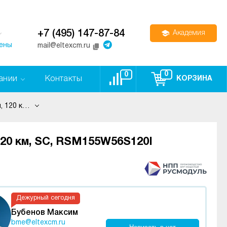
+7 (495) 147-87-84
Академия
цены
mail@eltexcm.ru
0
0
ании
Контакты
КОРЗИНА
SFP модуль, 155 Мбит/с, WDM, TX 1490 нм, RX 1550 нм, 120 км, SC, RSM155W56S120I
120 км, SC, RSM155W56S120I
Дежурный сегодня
Бубенов Максим
bme@eltexcm.ru