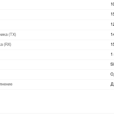
1
1
1
ика (TX)
1
а (RX)
1
1
S
О
лнение
Д