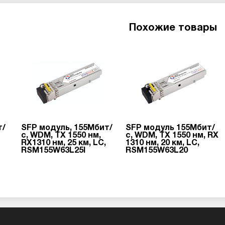
Похожие товары
т/
SFP модуль, 155Мбит/
SFP модуль 155Мбит/
с, WDM, TX 1550 нм,
с, WDM, TX 1550 нм, RX
RX1310 нм, 25 км, LC,
1310 нм, 20 км, LC,
RSM155W63L25I
RSM155W63L20