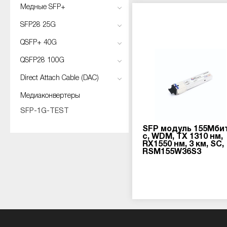
Медные SFP+
SFP28 25G
QSFP+ 40G
QSFP28 100G
Direct Attach Cable (DAC)
Медиаконвертеры
SFP-1G-TEST
SFP модуль 155Мби
с, WDM, TX 1310 нм,
RX1550 нм, 3 км, SC,
RSM155W36S3