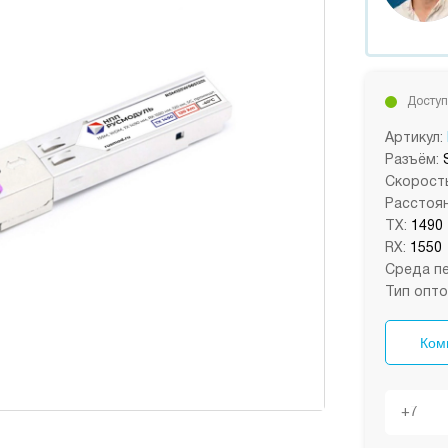
Доступ
Артикул:
Разъём:
Скорость
Расстоян
TX:
1490
RX:
1550
Среда пе
Тип опто
Ком