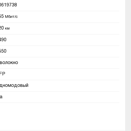
0619738
55
Мбит/с
20
км
490
550
 волокно
FP
дномодовый
а