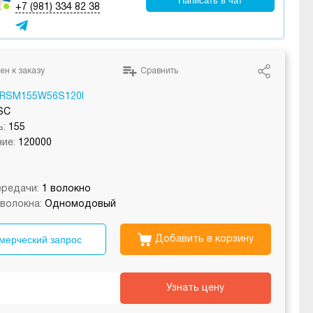
Написать в чат
+7 (981) 334 82 38
ен к заказу
Сравнить
RSM155W56S120I
SC
:
155
ие:
120000
редачи:
1 волокно
волокна:
Одномодовый
мерческий запрос
Добавить в корзину
Узнать цену