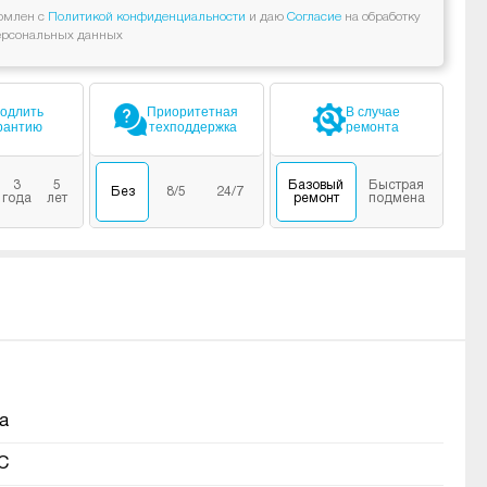
омлен с
Политикой конфиденциальности
и даю
Согласие
на обработку
ерсональных данных
одлить
Приоритетная
В случае
рантию
техподдержка
ремонта
3
5
Базовый
Быстрая
Без
8/5
24/7
года
лет
ремонт
подмена
а
C