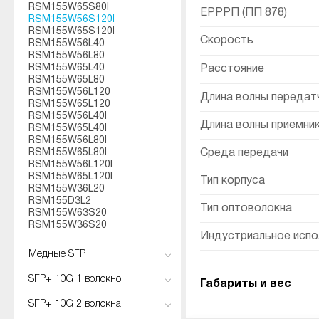
RSM155W65S80I
ЕРРРП (ПП 878)
RSM155W56S120I
RSM155W65S120I
Скорость
RSM155W56L40
RSM155W56L80
RSM155W65L40
Расстояние
RSM155W65L80
RSM155W56L120
Длина волны передатч
RSM155W65L120
RSM155W56L40I
Длина волны приемник
RSM155W65L40I
RSM155W56L80I
RSM155W65L80I
Среда передачи
RSM155W56L120I
RSM155W65L120I
Тип корпуса
RSM155W36L20
RSM155D3L2
Тип оптоволокна
RSM155W63S20
RSM155W36S20
Индустриальное испо
Медные SFP
SFP+ 10G 1 волокно
Габариты и вес
SFP+ 10G 2 волокна