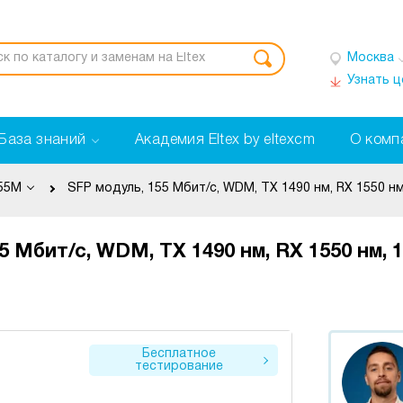
Москва
Узнать 
База знаний
Академия Eltex by eltexcm
О комп
55M
5 Мбит/с, WDM, TX 1490 нм, RX 1550 нм, 
Бесплатное
тестирование