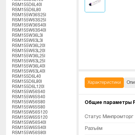
RSM155D6L40I
RSM155D6L80
RSM155W36S25I
RSM155W63S25I
RSM155W36S40I
RSM155W63S40I
RSM155W36L3I
RSM155W63L3I
RSM155W36L20I
RSM155W63L20I
RSM155W36L25I
RSM155W63L25I
RSM155W36L40I
RSM155W63L40I
RSM155D6L40
RSM155D6L80I
Характеристики
Опи
RSM155D6L120I
RSM155W56S40
RSM155W65S40
RSM155W56S80
Общие параметры R
RSM155W65S80
RSM155W56S120
Статус Минпромторг
RSM155W65S120
RSM155W56S40I
RSM155W65S40I
Разъём
RSM155W56S80I