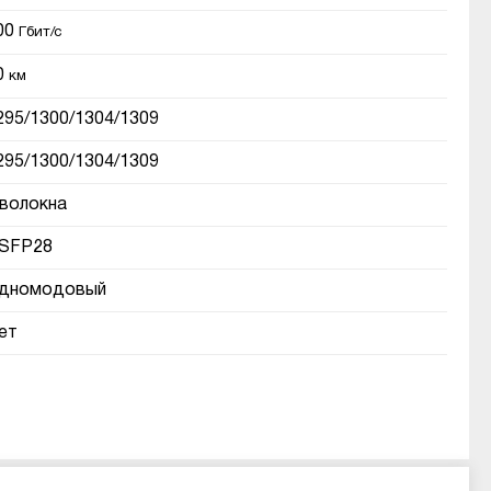
00
Гбит/с
0
км
295/1300/1304/1309
295/1300/1304/1309
 волокна
SFP28
дномодовый
ет