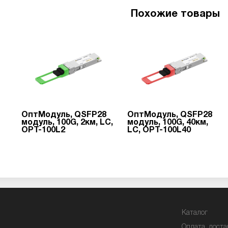
Похожие товары
ОптМодуль, QSFP28
ОптМодуль, QSFP28
модуль, 100G, 2км, LC,
модуль, 100G, 40км,
OPT-100L2
LC, OPT-100L40
Каталог
Оплата, доста