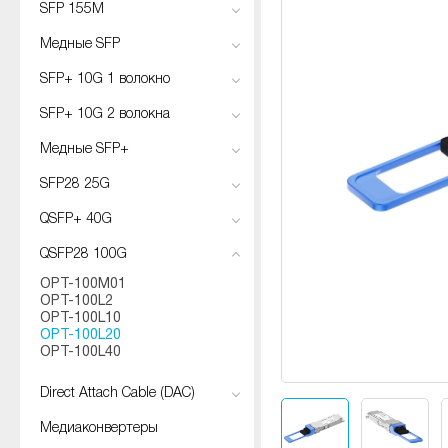
SFP 155M
Медные SFP
SFP+ 10G 1 волокно
SFP+ 10G 2 волокна
Медные SFP+
SFP28 25G
QSFP+ 40G
QSFP28 100G
OPT-100M01
OPT-100L2
OPT-100L10
OPT-100L20
OPT-100L40
Direct Attach Cable (DAC)
Медиаконвертеры