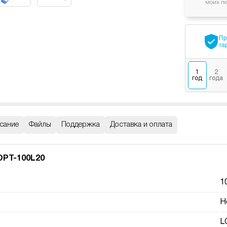
моих п
Пр
га
1
2
год
года
сание
Файлы
Поддержка
Доставка и оплата
PT-100L20
1
Н
L