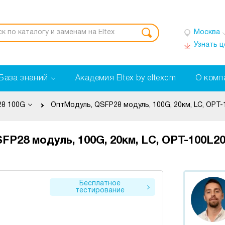
Москва
Узнать 
База знаний
Академия Eltex by eltexcm
О комп
8 100G
ОптМодуль, QSFP28 модуль, 100G, 20км, LC, OPT-
P28 модуль, 100G, 20км, LC, OPT-100L2
Бесплатное
тестирование