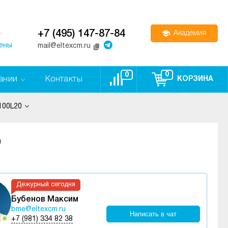
+7 (495) 147-87-84
Академия
цены
mail@eltexcm.ru
0
0
ании
Контакты
КОРЗИНА
100L20
0
Дежурный сегодня
Бубенов Максим
bme@eltexcm.ru
Написать в чат
+7 (981) 334 82 38