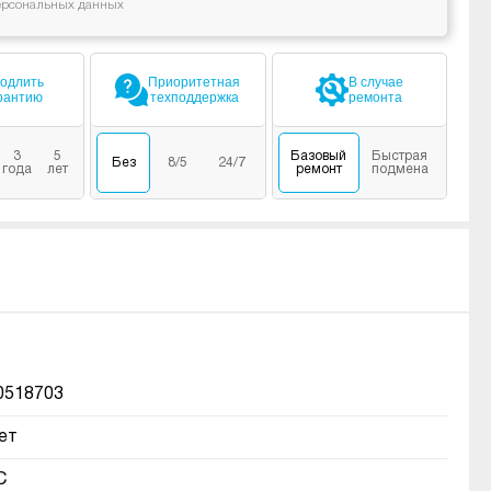
ерсональных данных
одлить
Приоритетная
В случае
рантию
техподдержка
ремонта
3
5
Базовый
Быстрая
Без
8/5
24/7
года
лет
ремонт
подмена
0518703
ет
C