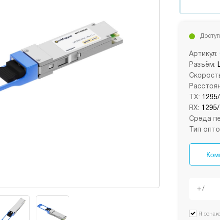
Доступ
Артикул:
Разъём:
Скорость
Расстоян
TX:
1295
RX:
1295/
Среда пе
Тип опто
Ком
Я ознак