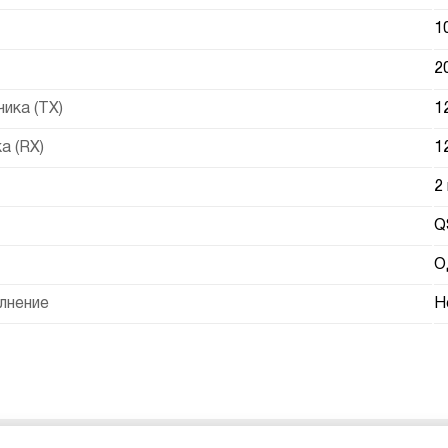
1
2
ика (TX)
1
а (RX)
1
2
Q
О
лнение
Н