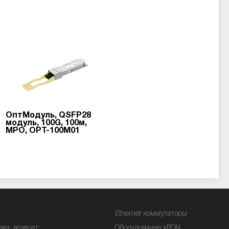
ОптМодуль, QSFP28
модуль, 100G, 100м,
MPO, OPT-100M01
Ethernet коммутаторы
вка, возврат
Оборудование xPON