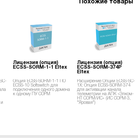
Похожие товары
Лицензия (опция)
Лицензия (опция)
ECSS-SORM-1-1 Eltex
ECSS-SORM-374Р
Eltex
SC-
Опция ECSS-SORM-1-1 ПО
Расширение Опции ECSS-SC-
ECSS-10 Softswitch для
1X: Опция ECSS-SORM-374
ала
подключения одного домена
для активации канала
к одному ПУ СОРМ
телеметрии на АПК «Элком-
НТ СОРМ/ИС» (ИС СОРМ-3,
 и
"Яровая")