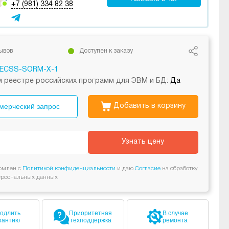
+7 (981) 334 82 38
ывов
Доступен к заказу
ECSS-SORM-X-1
 реестре российских программ для ЭВМ и БД:
Да
мерческий запрос
Добавить в корзину
Узнать цену
омлен с
Политикой конфиденциальности
и даю
Согласие
на обработку
ерсональных данных
одлить
Приоритетная
В случае
рантию
техподдержка
ремонта