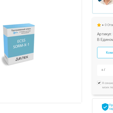
0 Отз
Артикул:
В Едином
Ком
Я ознак
моих п
Пр
га