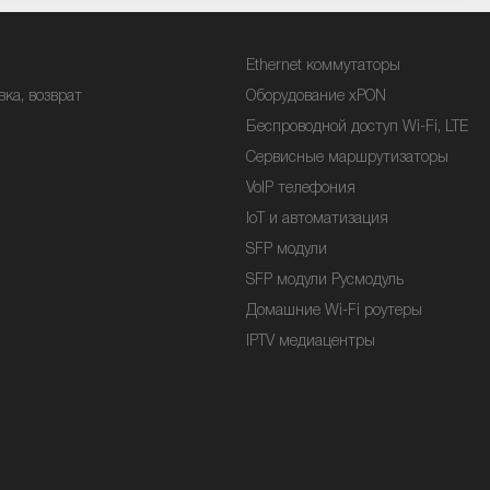
Ethernet коммутаторы
вка, возврат
Оборудование xPON
Беспроводной доступ Wi-Fi, LTE
Сервисные маршрутизаторы
VoIP телефония
IoT и автоматизация
SFP модули
SFP модули Русмодуль
Домашние Wi-Fi роутеры
IPTV медиацентры