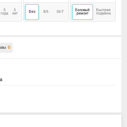
3
5
Базовый
Быстрая
Без
8/5
24/7
года
лет
ремонт
подмена
ывы
0
а