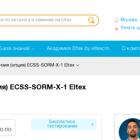
Москва
Узнать 
База знаний
Академия Eltex by eltexcm
О комп
нзия (опция) ECSS-SORM-X-1 Eltex
ия) ECSS-SORM-X-1 Eltex
Бесплатное
тестирование
О ПО