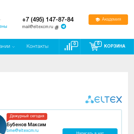
+7 (495) 147-87-84
Академия
цены
mail@eltexcm.ru
0
0
ании
Контакты
КОРЗИНА
Дежурный сегодня
Бубенов Максим
bme@eltexcm.ru
Написать в чат