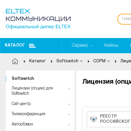
Сервис
Кейсы
КАТАЛОГ
Каталог
Softswitch
СОРМ
Лице
Softswitch
Лицензия (опц
Лицензии (опции) для
Softswitch
Call-центр
Телеконференция
РЕЕСТР
РОССИЙСКОГ
Автообзвон