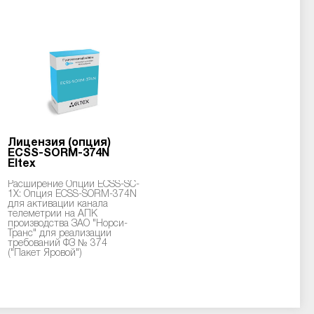
Лицензия (опция)
ECSS-SORM-374N
Eltex
Расширение Опции ECSS-SC-
1X: Опция ECSS-SORM-374N
для активации канала
телеметрии на АПК
производства ЗАО "Норси-
Транс" для реализации
требований ФЗ № 374
("Пакет Яровой")