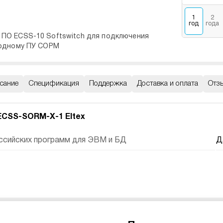
1
2
год
года
ПО ECSS-10 Softswitch для подключения
 одному ПУ СОРМ
сание
Спецификация
Поддержка
Доставка и оплата
Отз
CSS-SORM-X-1 Eltex
ссийских программ для ЭВМ и БД
Д