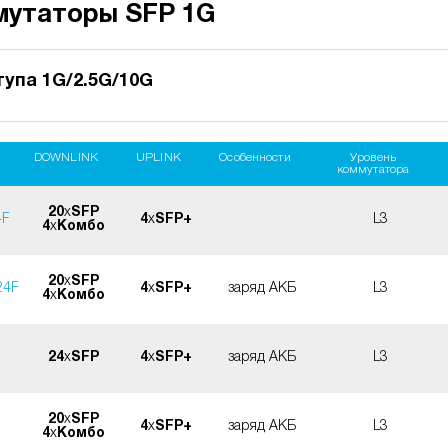
мутаторы SFP 1G
упа 1G/2.5G/10G
DOWNLINK
UPLINK
Особенности
Уровень
коммутатора
20
x
SFP
4F
4
x
SFP+
L3
4
x
Комбо
20
x
SFP
24F
4
x
SFP+
заряд АКБ
L3
4
x
Комбо
24
x
SFP
4
x
SFP+
заряд АКБ
L3
20
x
SFP
4
x
SFP+
заряд АКБ
L3
4
x
Комбо