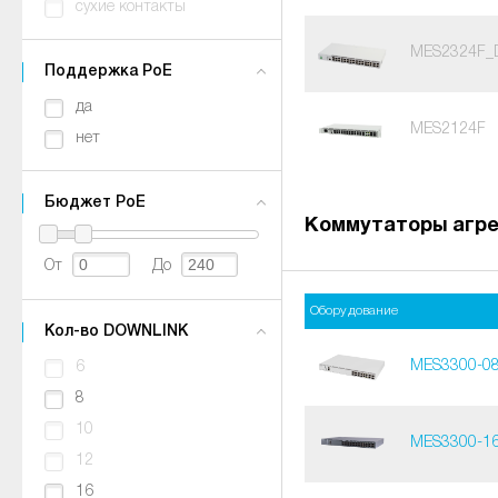
сухие контакты
MES2324F_
Поддержка PoE
да
MES2124F
нет
Бюджет PoE
Коммутаторы агре
От
До
Оборудование
Кол-во DOWNLINK
MES3300-0
6
8
10
MES3300-1
12
16