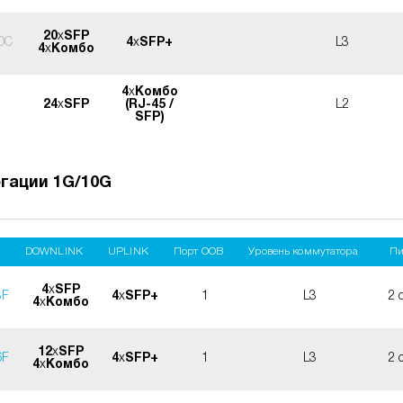
20
x
SFP
DC
4
x
SFP+
L3
4
x
Комбо
4
x
Комбо
24
x
SFP
(RJ-45 /
L2
SFP)
гации 1G/10G
DOWNLINK
UPLINK
Порт OOB
Уровень коммутатора
Пи
4
x
SFP
8F
4
x
SFP+
1
L3
2 
4
x
Комбо
12
x
SFP
6F
4
x
SFP+
1
L3
2 
4
x
Комбо