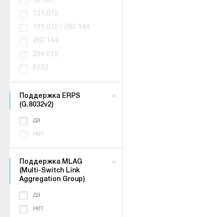
65 536
131 072
131 072 / 262 144
262 144
294 912
8192
Поддержка ERPS
(G.8032v2)
да
нет
Поддержка MLAG
(Multi-Switch Link
Aggregation Group)
да
нет