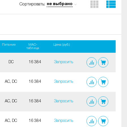
не выбрано
Сортировать:
Питание
MAC-
Цена (руб.)
таблица
DC
16 384
Запросить
AC, DC
16 384
Запросить
AC, DC
16 384
Запросить
AC, DC
16 384
Запросить