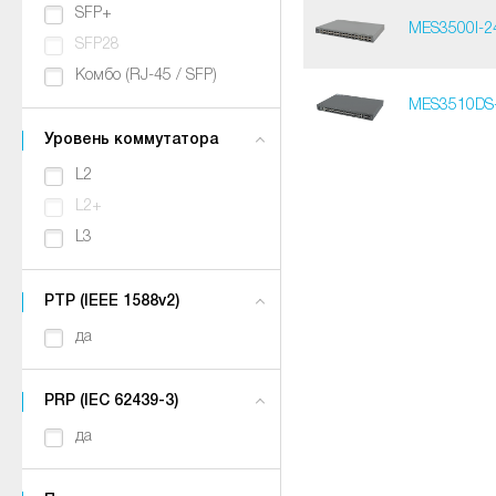
SFP+
MES3500I-2
SFP28
Комбо (RJ-45 / SFP)
MES3510DS
Уровень коммутатора
L2
L2+
L3
PTP (IEEE 1588v2)
да
PRP (IEC 62439-3)
да