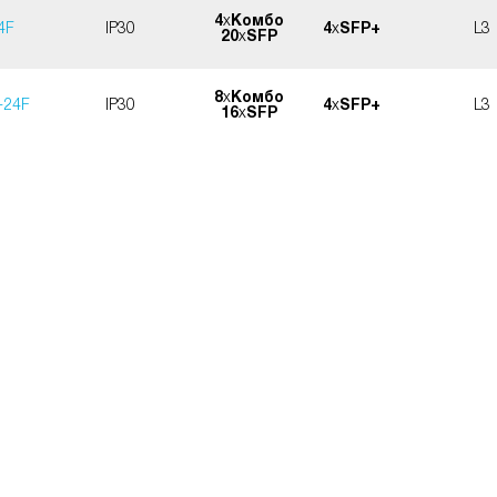
4
x
Комбо
4F
IP30
4
x
SFP+
L3
20
x
SFP
8
x
Комбо
-24F
IP30
4
x
SFP+
L3
16
x
SFP