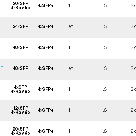
20
x
SFP
4F
4
x
SFP+
1
L3
2 
4
x
Комбо
4F
24
x
SFP
4
x
SFP+
Нет
L3
2 
8F
48
x
SFP
4
x
SFP+
1
L3
2 
8F
48
x
SFP
4
x
SFP+
Нет
L3
2 
4
x
SFP
4
x
SFP+
1
L3
2 
4
x
Комбо
12
x
SFP
4
x
SFP+
1
L3
2 
4
x
Комбо
20
x
SFP
4
x
SFP+
1
L3
2 
4
x
Комбо