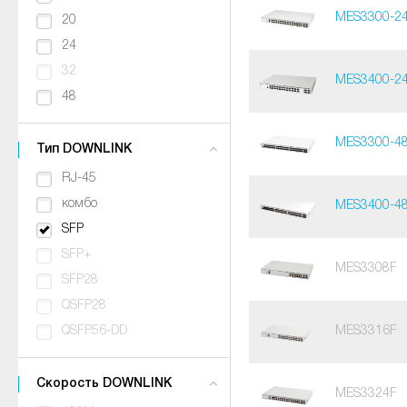
MES3300-2
20
24
32
MES3400-2
48
MES3300-4
Тип DOWNLINK
RJ-45
комбо
MES3400-4
SFP
SFP+
MES3308F
SFP28
QSFP28
QSFP56-DD
MES3316F
Скорость DOWNLINK
MES3324F