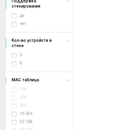
Поддержка
стекирования
да
нет
Кол-во устройств в
стеке
3
8
MAC таблица
16K
32K
64K
16 384
32 768