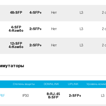
48
x
SFP
4
x
SFP+
Нет
L3
2 
4
x
SFP
2
x
SFP+
Нет
L3
2 
4
x
Комбо
12
x
SFP
2
x
SFP+
Нет
L3
2 
4
x
Комбо
ммутаторы
Степень защиты
DOWNLINK
UPLINK
Уровень комм
8
x
RJ-45
P8F
IP30
2
x
SFP+
L3
8
x
SFP