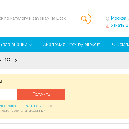
Москва
Узнать 
База знаний
Академия Eltex by eltexcm
О комп
1G
ы
Получить
икой конфиденциальности
и даю
у моих персональных данных