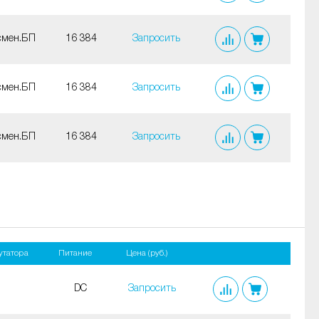
смен.БП
16 384
Запросить
смен.БП
16 384
Запросить
смен.БП
16 384
Запросить
утатора
Питание
Цена (руб.)
DC
Запросить