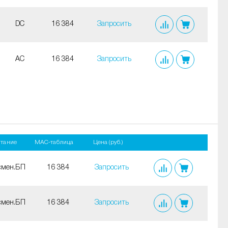
DC
16 384
Запросить
AC
16 384
Запросить
тание
MAC-таблица
Цена (руб.)
смен.БП
16 384
Запросить
смен.БП
16 384
Запросить