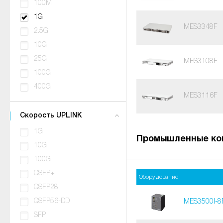
100M
1G
MES3348F
2.5G
10G
25G
MES3108F
100G
400G
MES3116F
Скорость UPLINK
1G
Промышленные ко
10G
100G
QSFP+
Оборудование
QSFP28
QSFP56-DD
MES3500I-8
SFP