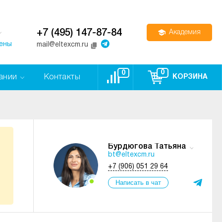
+7 (495) 147-87-84
Академия
цены
mail@eltexcm.ru
0
0
ании
Контакты
КОРЗИНА
Бурдюгова Татьяна
bt@eltexcm.ru
+7 (906) 051 29 64
Написать в чат