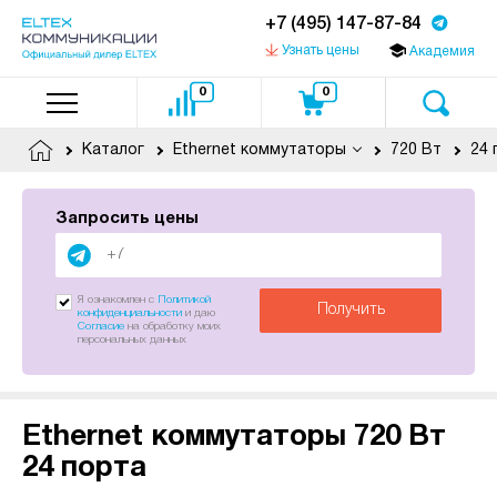
+7 (495) 147-87-84
Узнать цены
Академия
0
0
Каталог
Ethernet коммутаторы
720 Вт
24 
Запросить цены
Я ознакомлен с
Политикой
Получить
конфиденциальности
и даю
Согласие
на обработку моих
персональных данных
Ethernet коммутаторы 720 Вт
24 порта