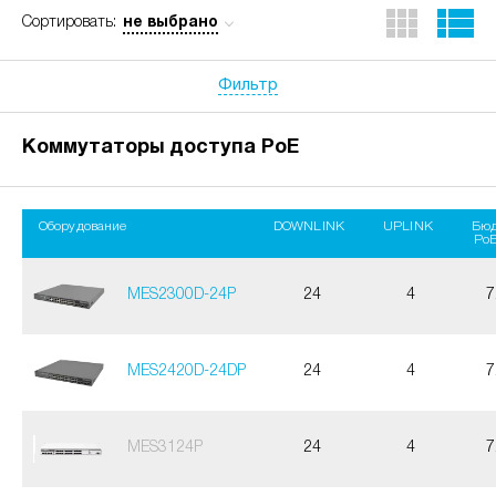
не выбрано
Сортировать:
Фильтр
Коммутаторы доступа PoE
Оборудование
DOWNLINK
UPLINK
Бю
PoE
MES2300D-24P
24
4
7
MES2420D-24DP
24
4
7
MES3124P
24
4
7