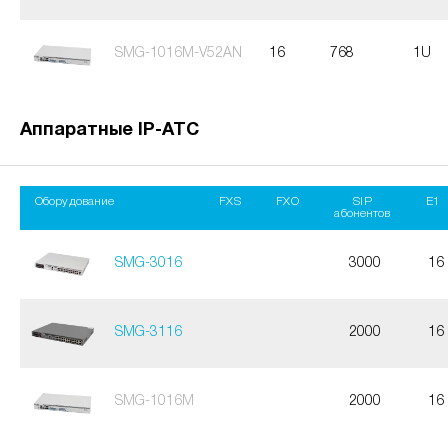
SMG-1016M-V52AN
16
768
1U
Аппаратные IP-АТС
Оборудование
FXS
FXO
SIP
E1
абонентов
SMG-3016
3000
16
SMG-3116
2000
16
SMG-1016M
2000
16