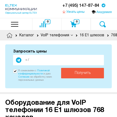
+7 (495) 147-87-84
Узнать цены
Академия
0
0
Каталог
VoIP телефония
16 E1 шлюзов
768
Запросить цены
Я ознакомлен с
Политикой
Получить
конфиденциальности
и даю
Согласие
на обработку моих
персональных данных
Оборудование для VoIP
телефонии 16 E1 шлюзов 768