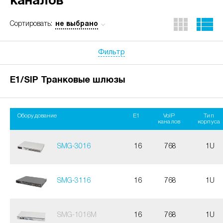
каналов
не выбрано
Сортировать:
Фильтр
E1/SIP Транковые шлюзы
Оборудование
E1
VoIP
Тип
каналов
корпуса
SMG-3016
16
768
1U
SMG-3116
16
768
1U
SMG-1016M
16
768
1U