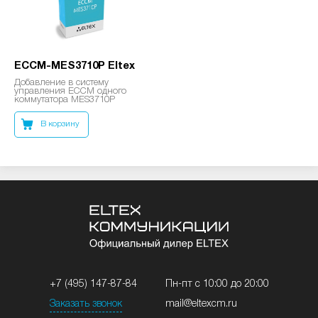
ECCM-MES3710P Eltex
Добавление в систему
управления ECCM одного
коммутатора MES3710P
В корзину
+7 (495) 147-87-84
Пн-пт с 10:00 до 20:00
Заказать звонок
mail@eltexcm.ru