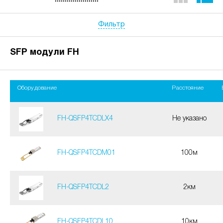
Фильтр
SFP модули FH
Оборудование
Расстояние
FH-QSFP4TCDLX4
Не указано
FH-QSFP4TCDM01
100м
FH-QSFP4TCDL2
2км
FH-QSFP4TCDL10
10км