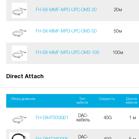
FH-SX-MMF-MPO-UPC-OM3-20
20м
FH-SX-MMF-MPO-UPC-OM3-50
50м
FH-SX-MMF-MPO-UPC-OM3-100
100м
Direct Attach
Оборудование
Тип
Скорость
Длина
кабеля
кабеля
DAC-
FH-DA4T30QQ01
40G
1 м
кабель
DAC-