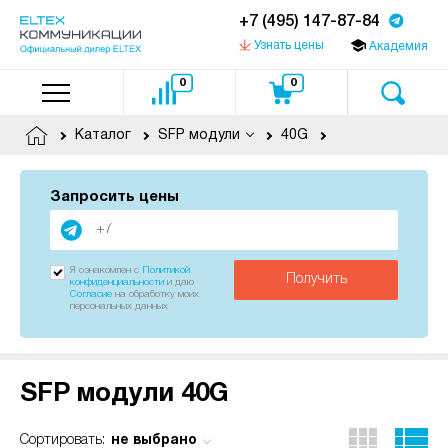
+7 (495) 147-87-84
Узнать цены
Академия
0
0
Каталог
SFP модули
40G
Запросить цены
Я ознакомлен с
Политикой
Получить
конфиденциальности
и даю
Согласие
на обработку моих
персональных данных
SFP модули 40G
не выбрано
Сортировать: